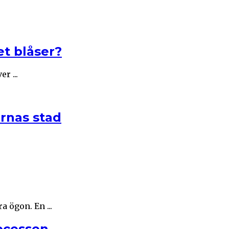
et blåser?
r ...
rnas stad
 ögon. En ...
ocessen