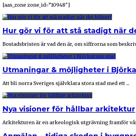
[aas_zone zone_id=”10948″]
Hur gör vi för att stå stadigt när d
Bostadsbristen är vad den är, om siffrorna som beskrive
Utmaningar & möjligheter i Björka
Att bli norra Sveriges självklara stora stad med ett ...
Nya visioner för hållbar arkitektur
Arkitekturen är en arkeologisk utgrävning framför våra
Anmälan – tidiga skeden i byggpr