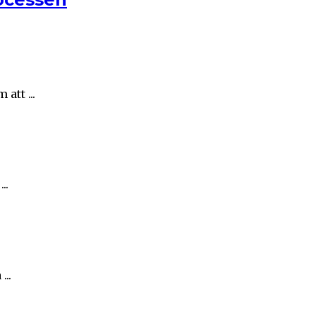
att ...
..
..