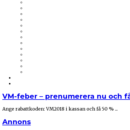
Tesab
Thermia
Thermotech
Thomas Betong
Tikkurila
Trä & Teknik
Uponor
Uponor VVS
vuab
Wennerström Ljuskontroll
Wiklunds
Wikström VVS-Kontroll
Östberg
Prenumerera
Events
VM-feber – prenumerera nu och få
Ange rabattkoden: VM2018 i kassan och få 50 % ...
Annons