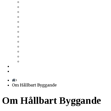
Tesab
Thermia
Thermotech
Thomas Betong
Tikkurila
Trä & Teknik
Uponor
Uponor VVS
vuab
Wennerström Ljuskontroll
Wiklunds
Wikström VVS-Kontroll
Östberg
Prenumerera
Events
Om Hållbart Byggande
Om Hållbart Byggande