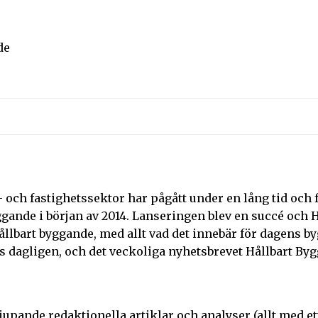
de
och fastighetssektor har pågått under en lång tid och fö
ande i början av 2014. Lanseringen blev en succé och H
llbart byggande, med allt vad det innebär för dagens b
dagligen, och det veckoliga nyhetsbrevet Hållbart By
jupande redaktionella artiklar och analyser (allt med et