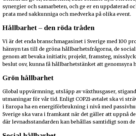
synergier och samarbeten, och ge er en uppdaterad och
prata med sakkunniga och medverka på olika event.
Hållbarhet – den röda tråden
Vi är det enda branschmagasinet i Sverige med 100 proc
hänsyn tas till de gröna hållbarhetsfrågorna, de soci
genom att bevaka initiativ, projekt, framsteg, missly
beslut osv, kunna få hållbarhetstänket att genomsyra 
Grön hållbarhet
Global uppvärmning, utsläpp av växthusgaser, stigande 
utmaningar för vår tid. Enligt COP21-avtalet ska vi st
i Europa ha en energiförbrukning i nivå med passivhus
Sverige ska vara i framkant när det gäller att uppnå d
där levnadsstandarden kan behållas samtidigt som de
Social hållbarhet