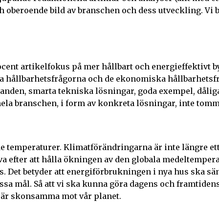
 oberoende bild av branschen och dess utveckling. Vi b
ent artikelfokus på mer hållbart och energieffektivt by
ala hållbarhetsfrågorna och de ekonomiska hållbarhetsf
ckanden, smarta tekniska lösningar, goda exempel, dålig
hela branschen, i form av konkreta lösningar, inte tomm
temperaturer. Klimatförändringarna är inte längre ett a
räva efter att hålla ökningen av den globala medeltemper
. Det betyder att energiförbrukningen i nya hus ska sä
essa mål. Så att vi ska kunna göra dagens och framtiden
 är skonsamma mot vår planet.