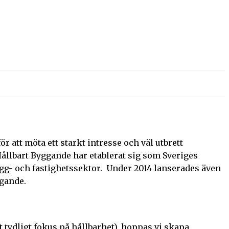
r att möta ett starkt intresse och väl utbrett
ållbart Byggande har etablerat sig som Sveriges
ygg- och fastighetssektor. Under 2014 lanserades även
ggande.
t tydligt fokus på hållbarhet), hoppas vi skapa