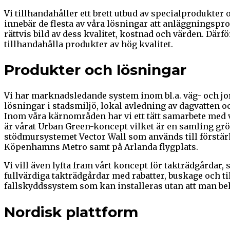
Vi tillhandahåller ett brett utbud av specialproduk
innebär de flesta av våra lösningar att anläggningspro
rättvis bild av dess kvalitet, kostnad och värden. Dä
tillhandahålla produkter av hög kvalitet.
Produkter och lösningar
Vi har marknadsledande system inom bl.a. väg- och j
lösningar i stadsmiljö, lokal avledning av dagvatten o
Inom våra kärnområden har vi ett tätt samarbete med v
är vårat Urban Green-koncept vilket är en samling gr
stödmursystemet Vector Wall som används till förstär
Köpenhamns Metro samt på Arlanda flygplats.
Vi vill även lyfta fram vårt koncept för takträdgårda
fullvärdiga takträdgårdar med rabatter, buskage och ti
fallskyddssystem som kan installeras utan att man behö
Nordisk plattform