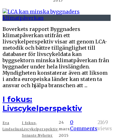
2015
Boverkets rapport Byggnaders
klimatpåverkan utifrån ett
livscykelperspektiv visar att genom LCA-
metodik och bättre tillgänglighet till
databaser för livscykeldata kan
byggsektorn minska klimatpåverkan från
byggnader under hela livslängden.
Myndigheten konstaterar även att liksom
i andra europeiska länder kan staten ta
ansvar och hjälpa branschen att ...
I fokus:
Livscykelperspektiv
,
0
2169
24
Eva
I fokus
,
Comments
views
mars
Lindselius
Livcykelperspektiv
2015
Senaste Nyheter