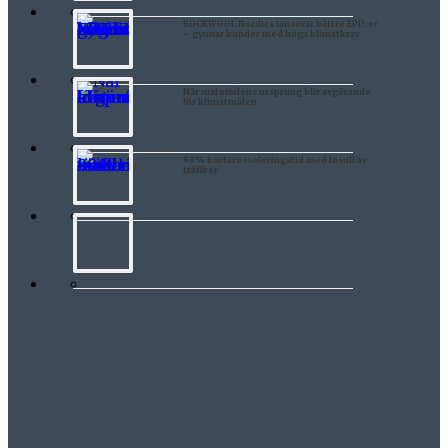
ROCKWOOL Nordics lanserar bättre EPD:er
– gynnar kunder med höga klimatkrav
När materialens ursprung blir avgörande
för klimatmålen
80% kortare isoleringstid med lösull av
träfiber