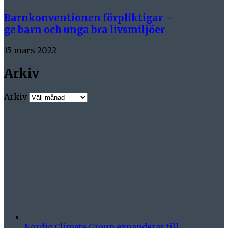
Barnkonventionen förpliktigar –
ge barn och unga bra livsmiljöer
15 mars 2022
Arkiv
Arkiv
Nordic Climate Group expanderar till