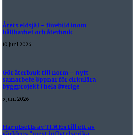
Årets eldsjäl – förebild inom
hållbarhet och återbruk
10 juni 2026
Gör återbruk till norm – nytt
samarbete öppnar för cirkulära
byggprojekt i hela Sverige
5 juni 2026
Har utsetts av TIME:s till ett av
världens ”mest inflytelserika