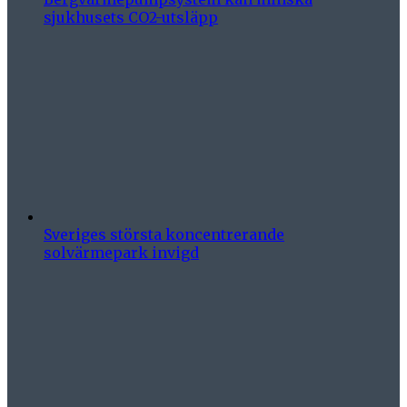
sjukhusets CO2-utsläpp
Sveriges största koncentrerande
solvärmepark invigd