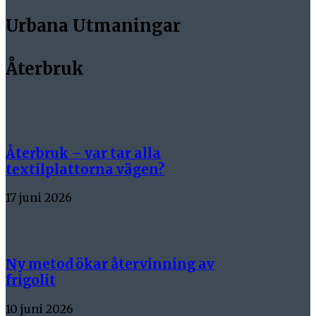
Urbana Utmaningar
Återbruk
Återbruk – var tar alla
textilplattorna vägen?
17 juni 2026
Ny metod ökar återvinning av
frigolit
10 juni 2026