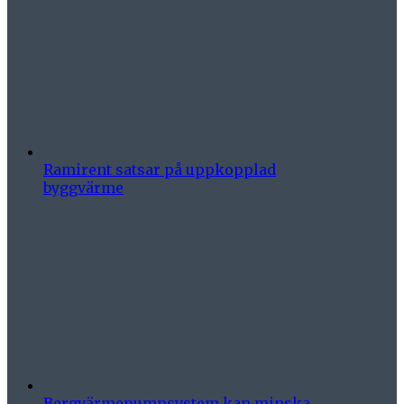
Ramirent satsar på uppkopplad
byggvärme
Bergvärmepumpsystem kan minska