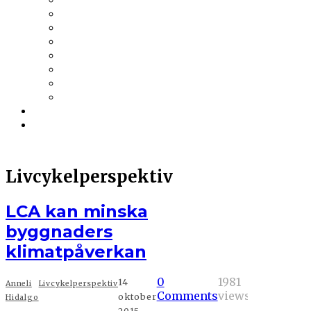
Trä & Teknik
Uponor
Uponor VVS
vuab
Wennerström Ljuskontroll
Wiklunds
Wikström VVS-Kontroll
Östberg
Prenumerera
Events
Livcykelperspektiv
LCA kan minska
byggnaders
klimatpåverkan
0
1981
14
Anneli
Livcykelperspektiv
Comments
views
oktober
Hidalgo