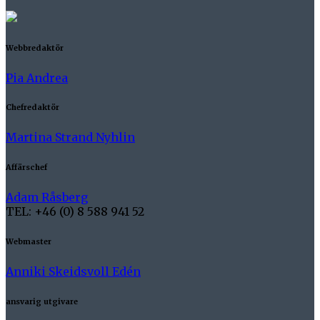
Webbredaktör
Pia Andrea
Chefredaktör
Martina Strand Nyhlin
Affärschef
Adam Råsberg
TEL: +46 (0) 8 588 941 52
Webmaster
Anniki Skeidsvoll Edén
ansvarig utgivare