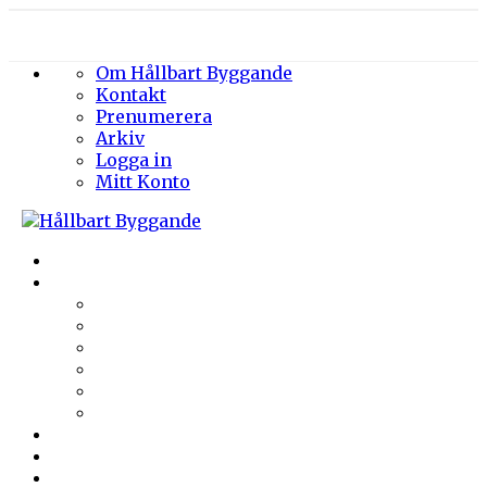
Om Hållbart Byggande
Kontakt
Prenumerera
Arkiv
Logga in
Mitt Konto
Byggprojekt
Energieffektivisering
Belysning
Klimatskal
Värme & Kyla
Ventilation
Sanitet
Vatten
Arkitektur
Byggmaterial
Hållbara städer