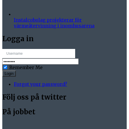
Instalcobolag projekterar för
värmeåtervinning i inomhusarena
Logga in
Remember Me
Login
Forgot your password?
Följ oss på twitter
På jobbet