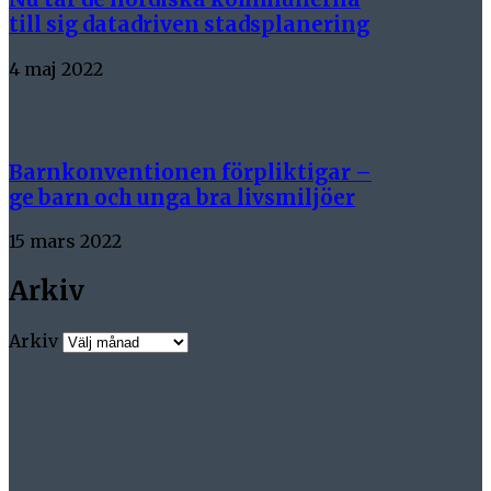
till sig datadriven stadsplanering
4 maj 2022
Barnkonventionen förpliktigar –
ge barn och unga bra livsmiljöer
15 mars 2022
Arkiv
Arkiv