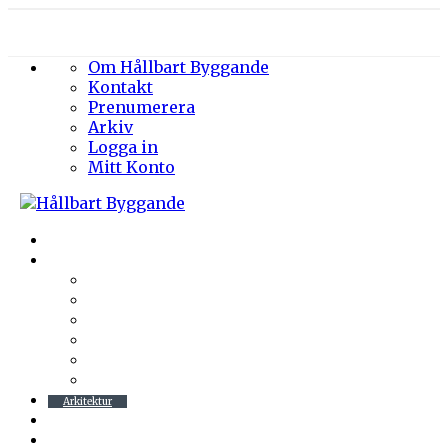
Om Hållbart Byggande
Kontakt
Prenumerera
Arkiv
Logga in
Mitt Konto
Byggprojekt
Energieffektivisering
Belysning
Klimatskal
Värme & Kyla
Ventilation
Sanitet
Vatten
Arkitektur
Byggmaterial
Hållbara städer