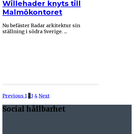
Willehader knyts till
Malmökontoret
Nu befäster Radar arkitektur sin
ställning i södra Sverige. ...
Previous
1
2
3
4
Next
Social hållbarhet