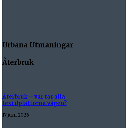
Urbana Utmaningar
Återbruk
Återbruk – var tar alla
textilplattorna vägen?
17 juni 2026