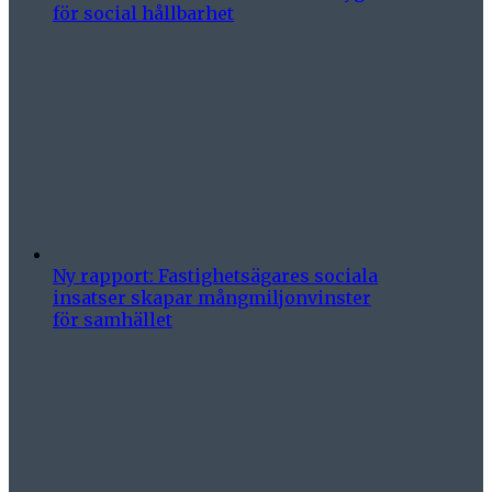
för social hållbarhet
Ny rapport: Fastighetsägares sociala
insatser skapar mångmiljonvinster
för samhället