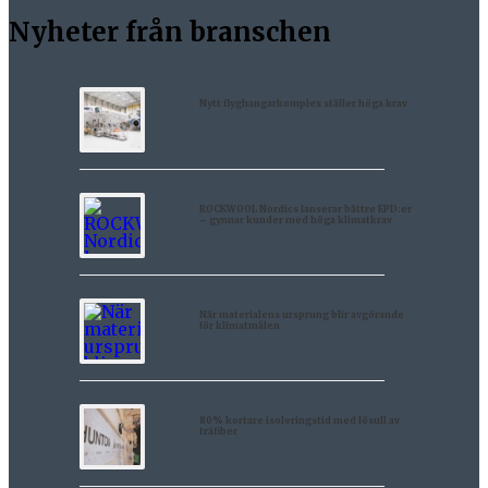
Nyheter från branschen
Nytt flyghangarkomplex ställer höga krav
ROCKWOOL Nordics lanserar bättre EPD:er
– gynnar kunder med höga klimatkrav
När materialens ursprung blir avgörande
för klimatmålen
80% kortare isoleringstid med lösull av
träfiber