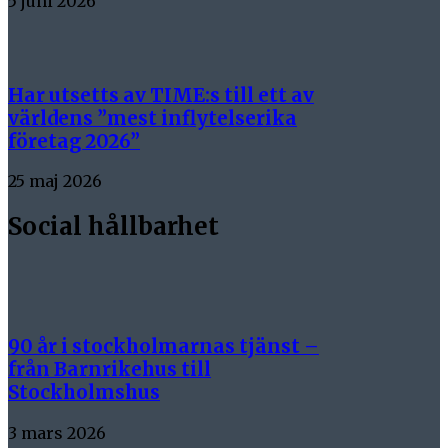
5 juni 2026
Har utsetts av TIME:s till ett av
världens ”mest inflytelserika
företag 2026”
25 maj 2026
Social hållbarhet
90 år i stockholmarnas tjänst –
från Barnrikehus till
Stockholmshus
3 mars 2026