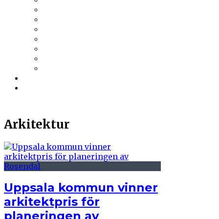
Trä & Teknik
Uponor
Uponor VVS
vuab
Wennerström Ljuskontroll
Wiklunds
Wikström VVS-Kontroll
Östberg
Prenumerera
Events
Arkitektur
Uppsala kommun vinner
arkitektpris för
planeringen av