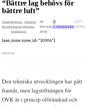
“Bättre lag behövs för
bättre luft”
,
,
0
2275
28
Jennie
Nyheter
Opinion
,
Comments
views
februari
Krook
Senaste Nyheter
2018
Ventilation
[aas_zone zone_id="20304"]
ANNONS
Den tekniska utvecklingen har gått
framåt, men lagstiftningen för
OVK är i princip oförändrad och