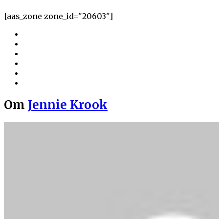
[aas_zone zone_id="20603"]
Om
Jennie Krook