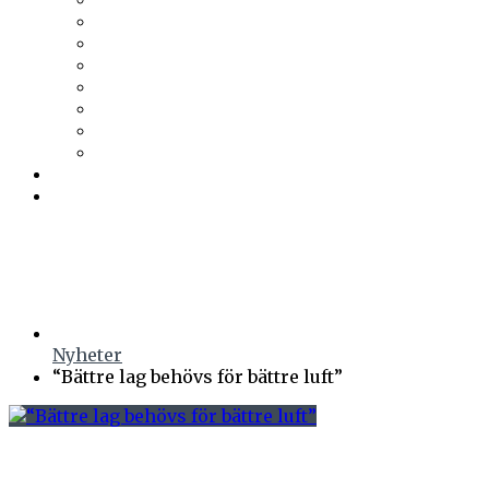
Trä & Teknik
Uponor
Uponor VVS
vuab
Wennerström Ljuskontroll
Wiklunds
Wikström VVS-Kontroll
Östberg
Prenumerera
Events
Nyheter
“Bättre lag behövs för bättre luft”