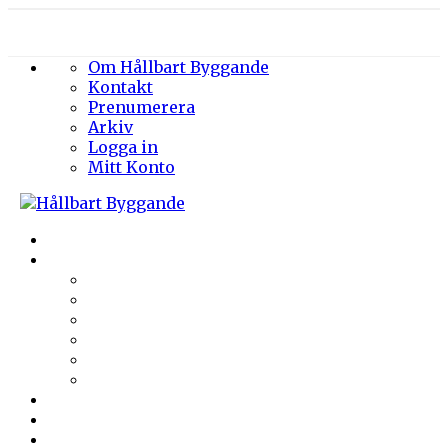
Om Hållbart Byggande
Kontakt
Prenumerera
Arkiv
Logga in
Mitt Konto
Byggprojekt
Energieffektivisering
Belysning
Klimatskal
Värme & Kyla
Ventilation
Sanitet
Vatten
Arkitektur
Byggmaterial
Hållbara städer