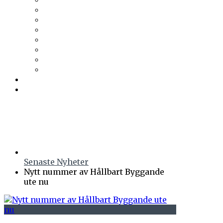
Trä & Teknik
Uponor
Uponor VVS
vuab
Wennerström Ljuskontroll
Wiklunds
Wikström VVS-Kontroll
Östberg
Prenumerera
Events
Senaste Nyheter
Nytt nummer av Hållbart Byggande
ute nu