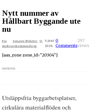
Nytt nummer av
Hållbart Byggande ute
nu
,
0
297
4 juni
Pia
Senaste Nyheter
Vi
Comments
views
2026
Andrea
rekommenderar
[aas_zone zone_id="20304"]
ANNONS
Utsläppsfria byggarbetsplatser,
cirkulära materialflöden och