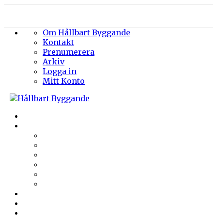
Om Hållbart Byggande
Kontakt
Prenumerera
Arkiv
Logga in
Mitt Konto
Byggprojekt
Energieffektivisering
Belysning
Klimatskal
Värme & Kyla
Ventilation
Sanitet
Vatten
Arkitektur
Byggmaterial
Hållbara städer