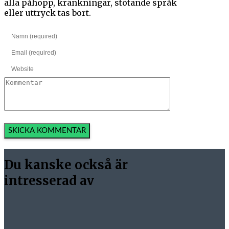
alla påhopp, kränkningar, stötande språk
eller uttryck tas bort.
Du kanske också är
intresserad av