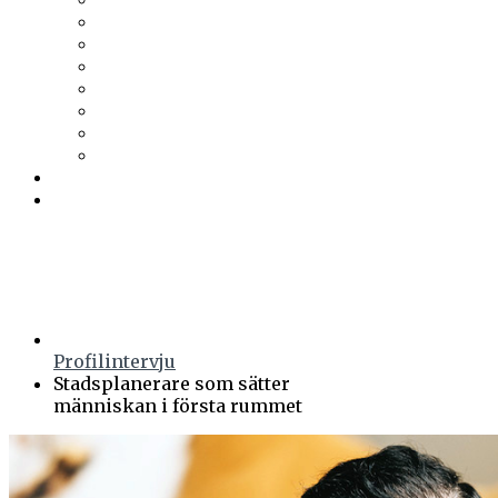
Trä & Teknik
Uponor
Uponor VVS
vuab
Wennerström Ljuskontroll
Wiklunds
Wikström VVS-Kontroll
Östberg
Prenumerera
Events
Profilintervju
Stadsplanerare som sätter
människan i första rummet