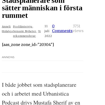
Stadsplanerare som
sätter människan i första
rummet
,
0
3751
11
Anneli
Profilintervju
,
Comments
views
juli
Hidalgo
Senaste Nyheter
Vi
2022
rekommenderar
[aas_zone zone_id="20304"]
ANNONS
I både jobbet som stadsplanerare
och i arbetet med Urbanistica
Podcast drivs Mustafa Sherif av en