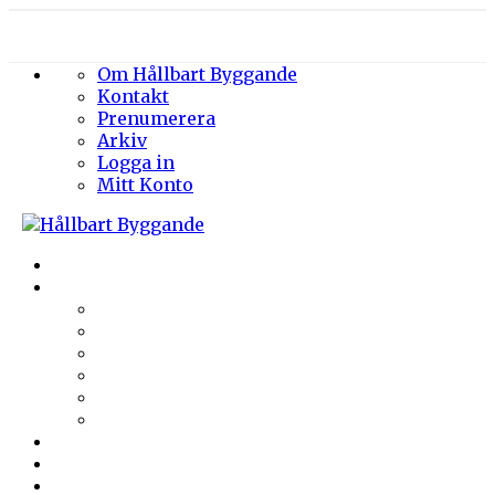
Om Hållbart Byggande
Kontakt
Prenumerera
Arkiv
Logga in
Mitt Konto
Byggprojekt
Energieffektivisering
Belysning
Klimatskal
Värme & Kyla
Ventilation
Sanitet
Vatten
Arkitektur
Byggmaterial
Hållbara städer