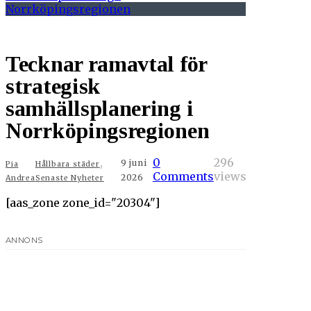
Tecknar ramavtal för
strategisk
samhällsplanering i
Norrköpingsregionen
,
0
296
9 juni
Pia
Hållbara städer
Comments
views
2026
Andrea
Senaste Nyheter
[aas_zone zone_id="20304"]
ANNONS