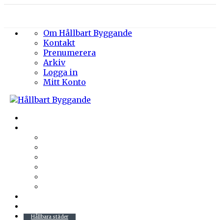
Om Hållbart Byggande
Kontakt
Prenumerera
Arkiv
Logga in
Mitt Konto
Byggprojekt
Energieffektivisering
Belysning
Klimatskal
Värme & Kyla
Ventilation
Sanitet
Vatten
Arkitektur
Byggmaterial
Hållbara städer