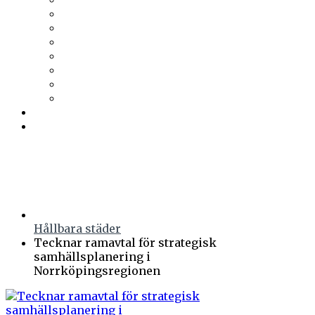
Trä & Teknik
Uponor
Uponor VVS
vuab
Wennerström Ljuskontroll
Wiklunds
Wikström VVS-Kontroll
Östberg
Prenumerera
Events
Hållbara städer
Tecknar ramavtal för strategisk
samhällsplanering i
Norrköpingsregionen