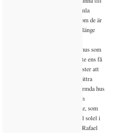
– Problemet är att ingen verkar känna till
det. Vi måste få både nya och gamla
anläggningar att fungera så bra som de är
tänkta och att få dem att hålla så länge
som möjligt. Med nya kraven på
minimienergiprestanda kommer hus som
inte klarar kraven förmodligen inte ens få
tas i bruk. Och det stora miljövinster att
göra också! Skulle vi kunna förbättra
avkylningen från Sveriges fjärrvärmda hus
med fem grader skulle det göra en
besparing, utan stora investeringar, som
motsvarar 4 gånger mer än vad all solel i
Sverige sammantaget ger, menar Rafael