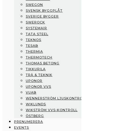
SWEGON
Swisspearl
SVENSK BYGGPLÅT
Swegon
SVERIGE BYGGER
Svensk Byggplåt
SWEROCK
Sverige Bygger
SYSTEMAIR
Swerock
TATA STEEL
Systemair
TEKNOS
Tata Steel
TESAB
Teknos
THERMIA
Tesab
THERMOTECH
Thermia
THOMAS BETONG
Thermotech
TIKKURILA
Thomas Betong
TRÄ & TEKNIK
Tikkurila
UPONOR
Trä & Teknik
UPONOR VVS
Uponor
VUAB
Uponor VVS
WENNERSTRÖM LJUSKONTROLL
vuab
WIKLUNDS
Wennerström Ljuskontroll
WIKSTRÖM VVS-KONTROLL
Wiklunds
ÖSTBERG
Wikström VVS-Kontroll
PRENUMERERA
Östberg
EVENTS
Prenumerera