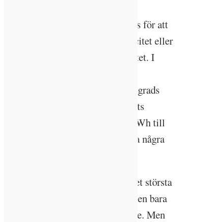
förbättrad avkylning i en
fjärrvärmecentral antingen nyttjas för att
öka fjärrvärmenätets totala kapacitet eller
öka andelen producerad elektricitet. I
perspektivet av det nationella
energisystemet kan varje enskild grads
förbättrad avkylning öka systemets
energieffektivitet med runt 0,5 TWh till
låg kostnad och utan att förorsaka några
ökade utsläpp av koldioxid.
– Flytande medier är de överlägset största
energibärarna, medan elektriciteten bara
står för en dryg tredjedel i Sverige. Men