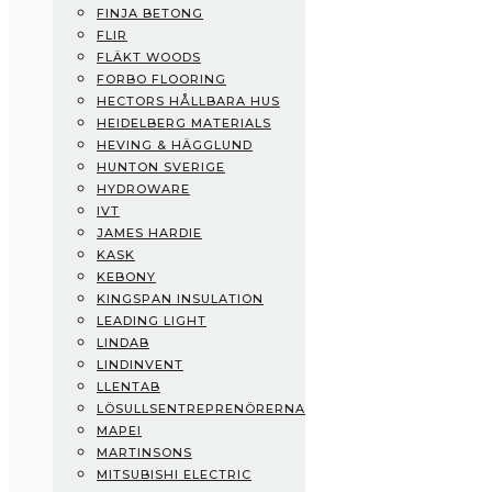
FINJA BETONG
Fermacell
FLIR
Finja Betong
FLÄKT WOODS
Flir
FORBO FLOORING
Fläkt Woods
HECTORS HÅLLBARA HUS
Forbo Flooring
HEIDELBERG MATERIALS
Hectors Hållbara Hus
HEVING & HÄGGLUND
Heidelberg Materials
HUNTON SVERIGE
Heving & Hägglund
HYDROWARE
Hunton Sverige
IVT
Hydroware
JAMES HARDIE
IVT
KASK
James Hardie
KEBONY
Kask
KINGSPAN INSULATION
Kebony
LEADING LIGHT
Kingspan Insulation
LINDAB
Leading Light
LINDINVENT
Lindab
LLENTAB
Lindinvent
LÖSULLSENTREPRENÖRERNA
Llentab
MAPEI
Lösullsentreprenörerna
MARTINSONS
Mapei
MITSUBISHI ELECTRIC
Martinsons