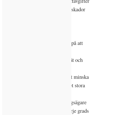
försämrade energiprestanda, straffavgifter
för flöde och i värsta fall risk för skador
på systemen.
Problem med korrosion
Det finns indikationer som tyder på att
klimatförändringar lett till sämre
vattenkvalitet i våra stadsvattennät och
denna påverkar även vätskeburna
energisystem negativt. Genom att minska
dessa skadeverkningar kan mycket stora
vinster för ekonomi och miljö
åstadkommas för både anläggningsägare
och energisektor. Därmed kan varje grads