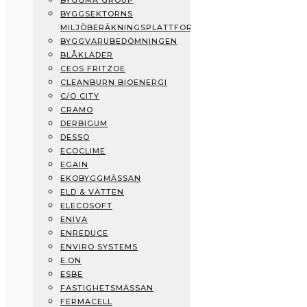
BYGGMA GROUP
Boklok
BYGGSEKTORNS
Prodikt
MILJÖBERÄKNINGSPLATTFORM
Byggma Group
BYGGVARUBEDÖMNINGEN
Byggsektorns Miljöberäkningsplattform
BLÅKLÄDER
Byggvarubedömningen
CEOS FRITZOE
Blåkläder
CLEANBURN BIOENERGI
CEOS Fritzoe
C/O CITY
CleanBurn Bioenergi
CRAMO
C/O City
DERBIGUM
CRAMO
DESSO
Derbigum
ECOCLIME
Desso
EGAIN
Ecoclime
EKOBYGGMÄSSAN
eGain
ELD & VATTEN
Ekobyggmässan
ELECOSOFT
Eld & Vatten
ENIVA
Elecosoft
ENREDUCE
ENIVA
ENVIRO SYSTEMS
EnReduce
E.ON
Enviro Systems
ESBE
E.ON
FASTIGHETSMÄSSAN
ESBE
FERMACELL
Fastighetsmässan