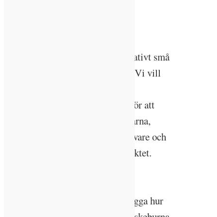
även i den tredjedel som utgör
elproduktion är flytande mediers
effektivitet avgörande för
systemverkningsgraden. Även relativt små
vinster där ger totalt stor verkan. Vi vill
kartlägga hela processen från
programhandling till driftskede för att
försöka hitta och stänga fallgroparna,
säger Rafael Ospino, teknikrådgivare och
projektledare för forskningsprojektet.
Förbättra avkylning
Syftet med projektet är att kartlägga hur
driftsättning och underhåll av vätskeburna