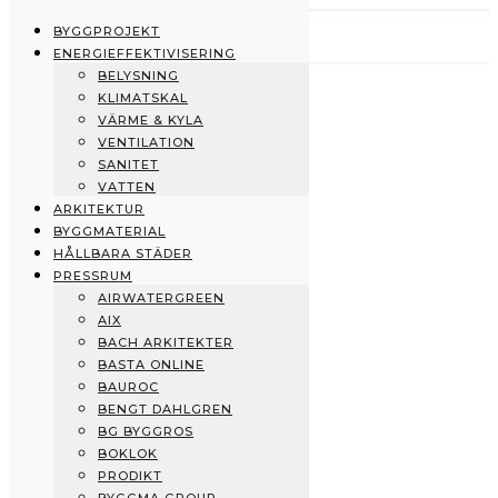
BYGGPROJEKT
ENERGIEFFEKTIVISERING
BELYSNING
Byggprojekt
KLIMATSKAL
Energieffektivisering
VÄRME & KYLA
Belysning
VENTILATION
Klimatskal
SANITET
Värme & Kyla
VATTEN
Ventilation
ARKITEKTUR
Sanitet
BYGGMATERIAL
Vatten
HÅLLBARA STÄDER
Arkitektur
PRESSRUM
Byggmaterial
AIRWATERGREEN
Hållbara städer
AIX
Pressrum
BACH ARKITEKTER
AirWaterGreen
BASTA ONLINE
AIX
BAUROC
Bach Arkitekter
BENGT DAHLGREN
BASTA Online
BG BYGGROS
Bauroc
BOKLOK
Bengt Dahlgren
PRODIKT
BG Byggros