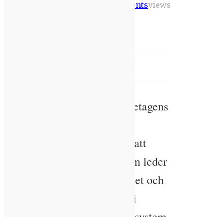
Comments
views
2021
Hidalgo
Värme & Kyla
[aas_zone zone_id="20304"]
ANNONS
SBUF har på Installatörsföretagens
initiativ beviljat ett
forskningsanslag med syfte att
undersöka vilka faktorer som leder
till minskad energieffektivitet och
förkortad teknisk livslängd i
vätskeburna energitekniska system.