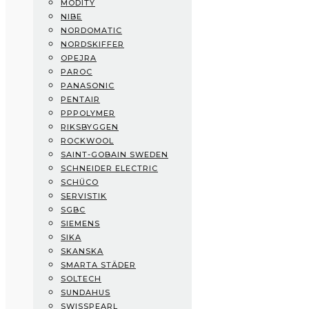
MODITY
Mitsubishi Electric
NIBE
Modity
NORDOMATIC
NIBE
NORDSKIFFER
Nordomatic
OPEJRA
Nordskiffer
PAROC
Opejra
PANASONIC
Paroc
PENTAIR
Panasonic
PPPOLYMER
Pentair
RIKSBYGGEN
PPPolymer
ROCKWOOL
Riksbyggen
SAINT-GOBAIN SWEDEN
Rockwool
SCHNEIDER ELECTRIC
Saint-Gobain Sweden
SCHÜCO
Schneider Electric
SERVISTIK
Schüco
SGBC
Servistik
SIEMENS
SGBC
SIKA
Siemens
SKANSKA
Sika
SMARTA STÄDER
Skanska
SOLTECH
Smarta Städer
SUNDAHUS
Soltech
SWISSPEARL
SundaHus