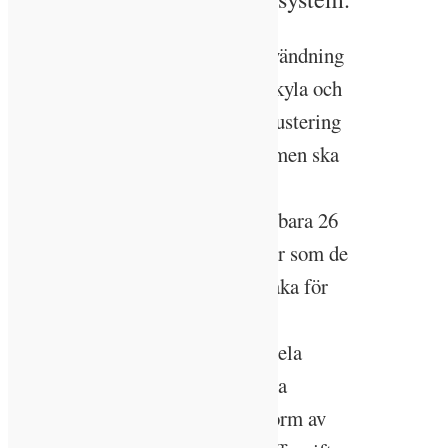
En stor del fastigheters energianvändning
ligger på dess system för värme, kyla och
värmeåtervinning. En korrekt injustering
är exempelvis viktig för att systemen ska
fungera optimalt. Vetenskapliga
undersökningar visar dock på att bara 26
% av fjärrvärmecentraler fungerar som de
ska. I sådana fall skickar de tillbaka för
höga returtemperaturer till
fjärrvärmenätet, vilket minskar hela
energisystemets effektivitet. Detta
drabbar även fastighetsägaren i form av