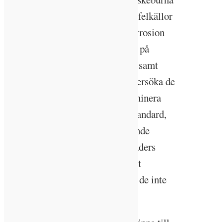
system utförs samt identifiera de felkällor
som kan leda fram till förtida korrosion
med tillhörande negativa effekter på
energianvändning, inomhusmiljö samt
underhållskostnader samt att undersöka de
möjligheter som finns för att eliminera
dessa. Det finns sedan 2014 en standard,
SS-EN12828, som utgör en bärande
pelare i EU-direktivet om byggnaders
energiprestanda som stipulerar att
flytande medier ska behandlas så de inte
ger beläggningar eller korrosion.