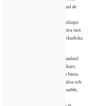
påverkar hälsa och välmående bland de
människor som bor och verkar i
byggnaderna. Enligt systemets riktlinjer
ska belysningen i byggnaderna sträva mot
att minimera störningen av den cirkadiska
rytmen.
Systemet för WELL Building Standard
har under sju år utvecklats av forskare,
läkare och experter för att ta fram bästa
praxis kring nyckelområden för hälsa och
välmående. Certifieringen växer snabbt,
inte minst på den amerikanska
marknaden. I Sverige och Norden är