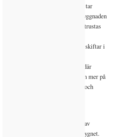
Ett av bolagets profilprojekt som tar
avstamp från WELL är kontorsbyggnaden
Eminent i Malmö. Bland annat utrustas
byggnadens belysning med ett
”nightmode” där ljusintensiteten skiftar i
takt med dagsljuset. Ett annat av
Castellums stora kontorsprojekt där
belysningen kommer att tas ner än mer på
individnivå är WEXO, en ny IT- och
innovationshub i Växjö.
– Här jobbar vi till exempel med
färgsättningar och användningen av
varmare och kallare färger över dygnet.