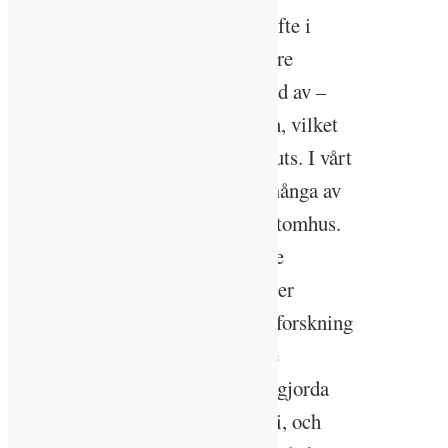
Glödlampan innebar ett rejält skifte i
aktivitetsnivå under dygnets senare
timmar. Tack vare – eller på grund av –
den kan vi stanna uppe på kvällen, vilket
också gör att insomningen förskjuts. I vårt
moderna samhälle är det också många av
oss som vistas mer inomhus än utomhus.
Det gör att vi inte bara får mindre
dagsljus, vi exponeras även för mer
konstgjord belysning. Senare års forskning
har allt mer pekat på hur den inre
dygnsrytmen rubbas av den konstgjorda
belysning som vi dagligen vistas i, och