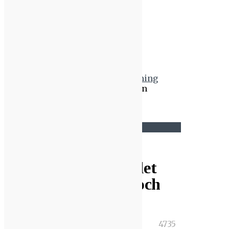
Events
Energieffektivisering
Belysning
Mer ljus på samspelet mellan
dygnsrytm och belysning
Mer ljus på samspelet
mellan dygnsrytm och
belysning
,
0
4735
7
Anneli
Belysning
Senaste