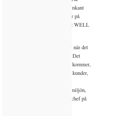
fastighetsbolaget Castellum i framkant
som sedan några år tillbaka satsar på
kontorsbyggnader uppförda enligt WELL
Building Standard.
– Miljö har blivit en hygienfaktor när det
kommer till kontor i stora städer. Det
förväntas uppfyllas. Det nya som kommer,
där vi också märker intresse från kunder,
är att ta det till nästa nivå med
välbefinnande och upplevelse av miljön,
berättar Filip Elland, hållbarhetschef på
Castellum.