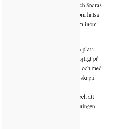
med, något som nu kan komma och ändras
i och med att fler parametrar såsom hälsa
och välbefinnande prioriteras, som inom
WELL Building Standard.
– Förut låg mycket fokus på att få plats
med så många människor som möjligt på
så få kvadratmeter som möjligt. I och med
att trenden nu går mot att istället skapa
rum i rummen kräver det också
nytänkande vad gäller belysning och att
det kommer högre upp på dagordningen,
säger Ronnie Eriksson.