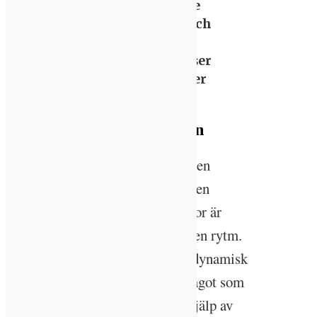
komma med i ett tidigare
skede i byggprocessen, och
det tror jag nog att det
kommer göra när fler inser
vikten av belysning, säger
han.
IoT driver på utvecklingen
Att anpassa belysningen utifrån den
cirkadiska rytmen innebär också en
utmaning, eftersom alla människor är
olika och varje individ har sin egen rytm.
Därmed krävs också en allt mer dynamisk
och personanpassad belysning, något som
allt fler menar kan uppnås med hjälp av