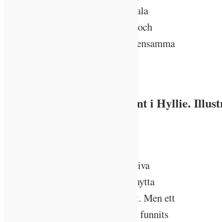
Bland annat implementeras digitala
skärmar som ändrar färgsättning och
teman över årstid och dygn i gemensamma
utrymmen, säger Filip Elland.
Castellums projekt Eminent i Hyllie. Illu
Behöver ta större plats i
planeringen
Tekniken bakom den energieffektiva
lysdioden LED har varit till stor nytta
utifrån energibesparingssynpunkt. Men ett
mer holistiskt perspektiv har inte funnits