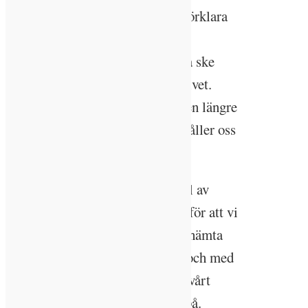
vaknar man tidigare, vilket kan förklara
varför vissa av oss är mer
morgonmänniskor. Det kan också ske
förändringar under olika faser i livet.
Under tonåren tycks de flesta få en längre
cirkad till exempel som istället håller oss
vakna senare på kvällen.
Dygnsrytmen styrs till en stor del av
dagsljuset. Systemet är anpassat för att vi
ska vara aktiva på dagen och återhämta
oss på natten när det är mörkt. I och med
det elektriska ljusets inträde har vårt
cirkadiska system börjat ruckas på.