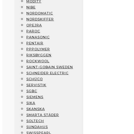
MODITY
Mitsubishi Electric
NIBE
Modity
NORDOMATIC
NIBE
NORDSKIFFER
Nordomatic
OPEJRA
Nordskiffer
PAROC
Opejra
PANASONIC
Paroc
PENTAIR
Panasonic
PPPOLYMER
Pentair
RIKSBYGGEN
PPPolymer
ROCKWOOL
Riksbyggen
SAINT-GOBAIN SWEDEN
Rockwool
SCHNEIDER ELECTRIC
Saint-Gobain Sweden
SCHÜCO
Schneider Electric
SERVISTIK
Schüco
SGBC
Servistik
SIEMENS
SGBC
SIKA
Siemens
SKANSKA
Sika
SMARTA STÄDER
Skanska
SOLTECH
Smarta Städer
SUNDAHUS
Soltech
SWISSPEARL
SundaHus