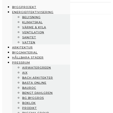
BYGGPROJEKT
ENERGIEFFEKTIVISERING
BELYSNING
Byggprojekt
KLIMATSKAL
Energieffektivisering
VÄRME & KYLA
Belysning
VENTILATION
Klimatskal
SANITET
Värme & Kyla
VATTEN
Ventilation
ARKITEKTUR
Sanitet
BYGGMATERIAL
Vatten
HÅLLBARA STÄDER
Arkitektur
PRESSRUM
Byggmaterial
AIRWATERGREEN
Hållbara städer
AIX
Pressrum
BACH ARKITEKTER
AirWaterGreen
BASTA ONLINE
AIX
BAUROC
Bach Arkitekter
BENGT DAHLGREN
BASTA Online
BG BYGGROS
Bauroc
BOKLOK
Bengt Dahlgren
PRODIKT
BG Byggros