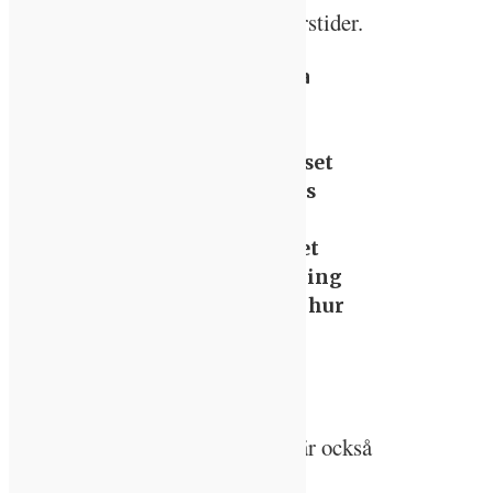
riktning över dagen och mellan årstider.
– Försöken att efterlikna
dagsljus är på ett
perceptuellt plan än så
länge. Det kortvågiga ljuset
finns med men det saknas
mycket vad gäller
spektralfördelningen. Det
behövs också mer forskning
som visar helt och hållet hur
konstgjord belysning
påverkar oss, säger
Thorbjörn Laike.
Att mäta hur vi påverkas av ljus är också
komplicerat, menar han.