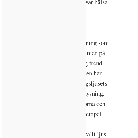
som i förlängningen kan påverka vår hälsa
och välbefinnande negativt.
Imitera dagsljuset
Inom belysningssektorn har belysning som
är utgår utifrån den cirkadiska rytmen på
senare år seglat upp som en tydlig trend.
Utvecklingen av belysningstekniken har
gjort det möjligt att efterlikna dagsljusets
naturliga variationer via LED-belysning.
De nya lysdiodsbaserade ljuskällorna och
mer avancerad styrning har till exempel
gjort det enklare att styra
färgtemperaturen från varmt till kallt ljus.