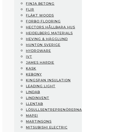
FINJA BETONG
Fermacell
FLIR
Finja Betong
FLÄKT WOODS
Flir
FORBO FLOORING
Fläkt Woods
HECTORS HÅLLBARA HUS
Forbo Flooring
HEIDELBERG MATERIALS
Hectors Hållbara Hus
HEVING & HÄGGLUND
Heidelberg Materials
HUNTON SVERIGE
Heving & Hägglund
HYDROWARE
Hunton Sverige
IVT
Hydroware
JAMES HARDIE
IVT
KASK
James Hardie
KEBONY
Kask
KINGSPAN INSULATION
Kebony
LEADING LIGHT
Kingspan Insulation
LINDAB
Leading Light
LINDINVENT
Lindab
LLENTAB
Lindinvent
LÖSULLSENTREPRENÖRERNA
Llentab
MAPEI
Lösullsentreprenörerna
MARTINSONS
Mapei
MITSUBISHI ELECTRIC
Martinsons