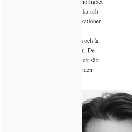
framtagna för att ge användaren möjlighet
att styra över till exempel ljusstyrka och
färgbalans. Det finns också applikationer
där det går att synkronisera dessa
parametrar med plats, tid på dygn och år
för att följa den cirkadiska rytmen. De
beskrivs även kunna fungera som ett sätt
att motverka jetlag och årstidsbunden
depression.