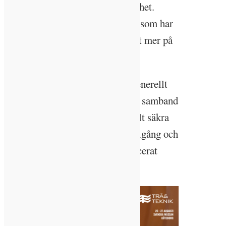
medverkar till att styra vår vakenhet.
Hitintills är det dock inte många som har
mätt detta utan man har fokuserat mer på
intensitet.
– Studierna som har gjorts har generellt
sett varit lite för grova. Vi kan se samband
men detaljerna är vi ännu inte helt säkra
på, vilket gör frågan kring ljustillgång och
cirkadiska rytmen till ett komplicerat
ämne, säger Thorbjörn Laike.