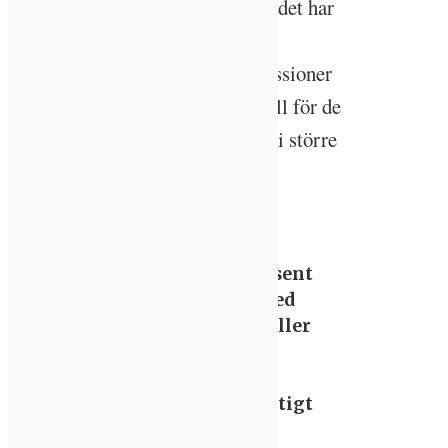
Thorbjörn Laike ser även han att det har
skett en stor förändring inom
internationella belysningskommissioner
som har börjat ta belysningens roll för de
icke-visuella effekterna på allvar i större
utsträckning än tidigare.
– Men belysning är ett
sådant område som
fortfarande tillkommer sent
i planeringen jämfört med
exempelvis ventilation eller
andra delar som ingår i
grundkonceptet för
byggnationen. Det är viktigt
att belysningen nu får