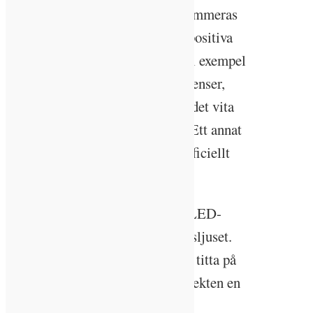
Artificiellt ljus kan också programmeras
med färgtemperaturer för att ge positiva
hälsoeffekter. På dagen mår vi till exempel
bäst av ett vitt ljus med blå frekvenser,
under eftermiddag och kväll ska det vita
ljuset tonas ned och gå mot rött. Ett annat
exempel är dagsbrunnar med artificiellt
ljus.
– De är framtagna med speciell LED-
teknologi som ska efterlikna dagsljuset.
Det ska verkligen kännas som att titta på
solen. Här spelar även placeboeffekten en
betydande roll. Även om inte