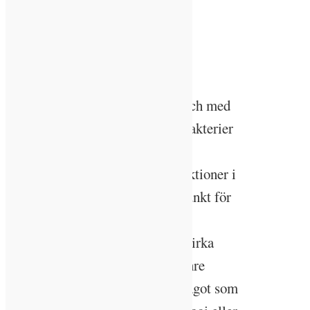
ljusets påverkan på vår inre
biologiska klocka en mer
framträdande roll.
Människor, djur, växter och till och med
vissa encelliga organismer och bakterier
har en inre klocka. Det är ett 24-
timmarssystem som reglerar funktioner i
cellen så att de sker vid rätt tidpunkt för
organismen. Detta kallas för den
cirkadiska rytmen efter latinets cirka
diem, ”ungefär en dag”. Denna inre
klocka styr oss mer än vi anar, något som