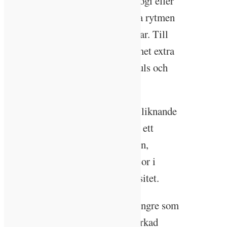
2017 års Nobelpristagare i fysiologi eller
medicin påvisade. Den cirkadiska rytmen
påverkar vitala delar i våra kroppar. Till
exempel är delar av immunsystemet extra
aktivt sent under natten medan puls och
blodtryck är som högst på dagen.
De allra flesta har en någorlunda liknande
rytm, även om vi skiljer oss åt på ett
individuellt plan i vissa avseenden,
berättar Thorbjörn Laike, professor i
miljöpsykologi vid Lunds universitet.
– Det finns personer med såväl längre som
kortare cirkad. Med en kortare cirkad