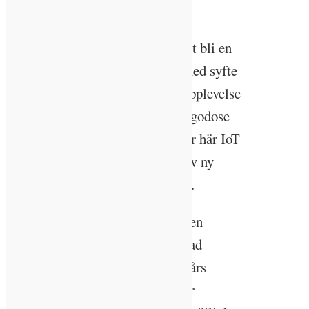
Internet of Things, IoT.
– Belysningen går allt mer mot att bli en
del av ett automatiserat system med syfte
att skapa en dynamisk flytande upplevelse
av ljuset i rummet men också tillgodose
ens individuella behov. Och det är här IoT
kommer in genom utvecklingen av ny
teknologi, säger Ronnie Eriksson.
Många steg har redan tagits mot en
automatiserad och individanpassad
belysning. Ett exempel är senare års
utveckling av olika typer av appar