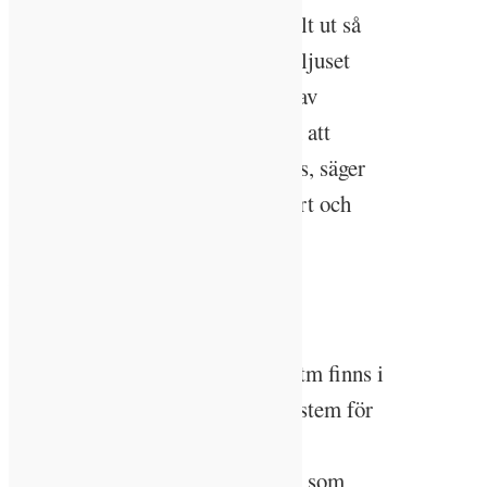
melatoninhalten kan påverkas fullt ut så
som det betydligt kraftigare dagsljuset
gör, så kan det till delvis stödjas av
placebo effekten. Det handlar om att
skapa känslan av att vara utomhus, säger
Ronnie Eriksson, belysningsexpert och
sektionschef på ÅF Lighting.
Fokus inom Well Building
Standard
En klar koppling till cirkadisk rytm finns i
WELL Building Standard, ett system för
att mäta, övervaka och certifiera
funktioner i den bebyggda miljön som