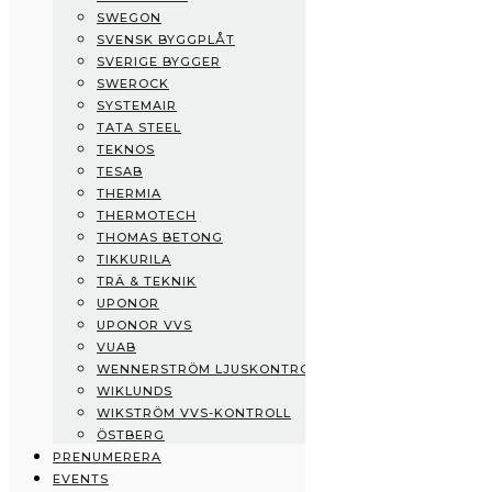
SWEGON
Swisspearl
SVENSK BYGGPLÅT
Swegon
SVERIGE BYGGER
Svensk Byggplåt
SWEROCK
Sverige Bygger
SYSTEMAIR
Swerock
TATA STEEL
Systemair
TEKNOS
Tata Steel
TESAB
Teknos
THERMIA
Tesab
THERMOTECH
Thermia
THOMAS BETONG
Thermotech
TIKKURILA
Thomas Betong
TRÄ & TEKNIK
Tikkurila
UPONOR
Trä & Teknik
UPONOR VVS
Uponor
VUAB
Uponor VVS
WENNERSTRÖM LJUSKONTROLL
vuab
WIKLUNDS
Wennerström Ljuskontroll
WIKSTRÖM VVS-KONTROLL
Wiklunds
ÖSTBERG
Wikström VVS-Kontroll
PRENUMERERA
Östberg
EVENTS
Prenumerera