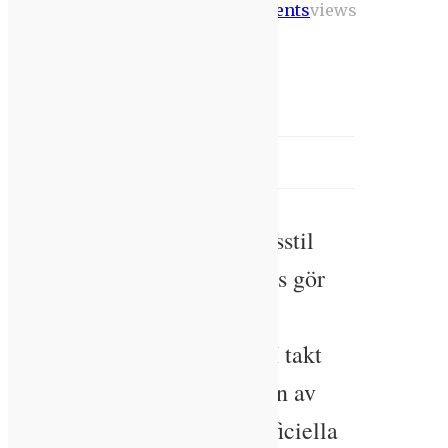
,
Comments
views
januari
Hidalgo
Nyheter
Vi
2020
rekommenderar
[aas_zone zone_id="20304"]
ANNONS
Det moderna samhällets livsstil
med många timmar inomhus gör
att vi behöver ta ett större
helhetsgrepp på belysning. I takt
med att vi vistas större delen av
dygnet inomhus får det artificiella