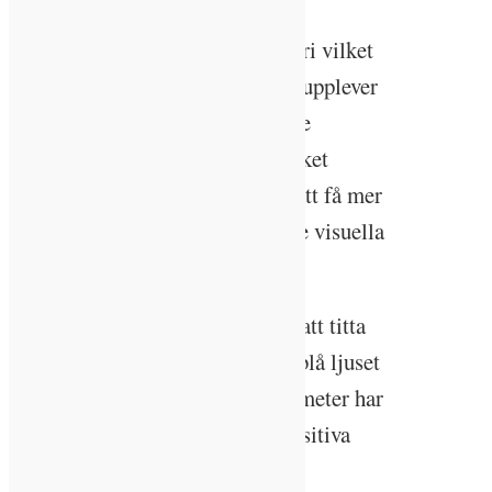
– Många gånger används fotometri vilket
mäter ljuset i termer av hur ögat upplever
ljusstyrka. Principen bygger på de
frekvenser av ljus vi kan se. Mycket
forskning pågår ännu vad gäller att få mer
förståelse påverkan kring det icke visuella
ljuset.
Även olika våglängder är viktigt att titta
på, påpekar han. Det kortvågiga blå ljuset
som ligger på omkring 460 nanometer har
man sett påverkar de ljuscellssensitiva
receptorerna extra mycket. Dessa