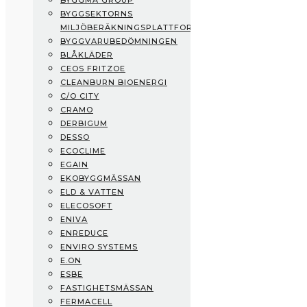
BYGGMA GROUP
Boklok
BYGGSEKTORNS
Prodikt
MILJÖBERÄKNINGSPLATTFORM
Byggma Group
BYGGVARUBEDÖMNINGEN
Byggsektorns Miljöberäkningsplattform
BLÅKLÄDER
Byggvarubedömningen
CEOS FRITZOE
Blåkläder
CLEANBURN BIOENERGI
CEOS Fritzoe
C/O CITY
CleanBurn Bioenergi
CRAMO
C/O City
DERBIGUM
CRAMO
DESSO
Derbigum
ECOCLIME
Desso
EGAIN
Ecoclime
EKOBYGGMÄSSAN
eGain
ELD & VATTEN
Ekobyggmässan
ELECOSOFT
Eld & Vatten
ENIVA
Elecosoft
ENREDUCE
ENIVA
ENVIRO SYSTEMS
EnReduce
E.ON
Enviro Systems
ESBE
E.ON
FASTIGHETSMÄSSAN
ESBE
FERMACELL
Fastighetsmässan