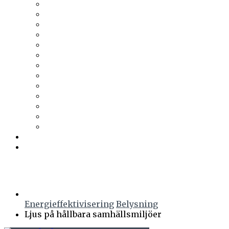
Tesab
Thermia
Thermotech
Thomas Betong
Tikkurila
Trä & Teknik
Uponor
Uponor VVS
vuab
Wennerström Ljuskontroll
Wiklunds
Wikström VVS-Kontroll
Östberg
Prenumerera
Events
Energieffektivisering
Belysning
Ljus på hållbara samhällsmiljöer