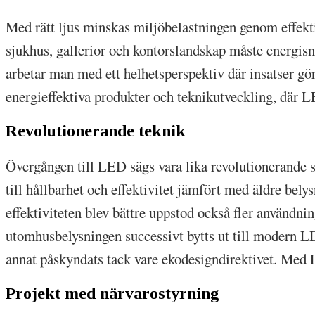
Med rätt ljus minskas miljöbelastningen genom effekti
sjukhus, gallerior och kontorslandskap måste energis
arbetar man med ett helhetsperspektiv där insatser gör
energieffektiva produkter och teknikutveckling, där L
Revolutionerande teknik
Övergången till LED sägs vara lika revolutionerande s
till hållbarhet och effektivitet jämfört med äldre bel
effektiviteten blev bättre uppstod också fler användn
utomhusbelysningen successivt bytts ut till modern LE
annat påskyndats tack vare ekodesigndirektivet. Med 
Projekt med närvarostyrning