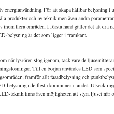
v energianvändning. För att skapa hållbar belysning i 
nåla produkter och ny teknik men även andra parametra
s inom flera områden. I första hand gäller det att dra 
ED-belysning är det som ligger i framkant.
om när lysrören slog igenom, tack vare de ljusemittera
ysningslösningar. Till en början användes LED som speci
ingsområden, framför allt fasadbelysning och punktbely
D-belysning i de flesta kommuner i landet. Utvecklinge
LED-teknik finns även möjligheten att styra ljuset när