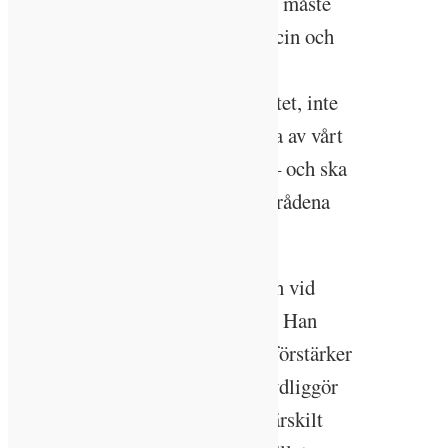
– Takten för energiomställningen måste
öka, fler lösningar inom biomedicin och
diagnostik behövs och vi måste
intensifiera arbetet med cirkularitet, inte
minst inom byggindustrin. Många av vårt
samhälles stora utmaningar kan – och ska
– just forskningen inom profilområdena
bidra till.
Ett särskilt ansvar för forskningen vid
LTH har prorektor Heiner Linke. Han
understryker att profilområdena förstärker
LTH:s spjutspetsforskning och tydliggör
inom vilka områden fakulteten särskilt