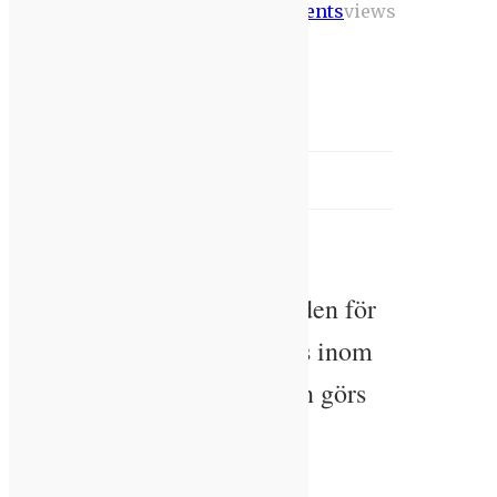
Comments
views
juni
Hidalgo
Utbildningar och
2022
hjälpmedel
[aas_zone zone_id="20304"]
ANNONS
Nu lanserar Lunds Tekniska
Högskola, LTH, profilområden för
sin samlade spetskompetens inom
forskningen. Kraftsamlingen görs
kring bland annat cirkulär
byggindustri och