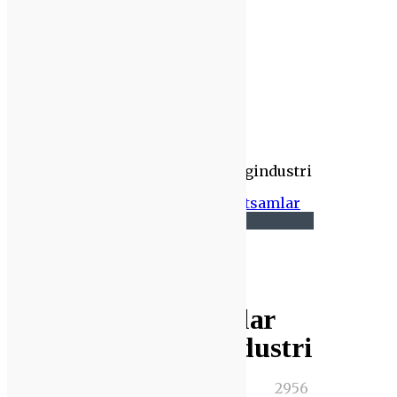
Events
Senaste Nyheter
Lunds Tekniska Högskola
kraftsamlar för cirkulär byggindustri
Lunds Tekniska
Högskola kraftsamlar
för cirkulär byggindustri
,
0
2956
8
Anneli
Senaste Nyheter