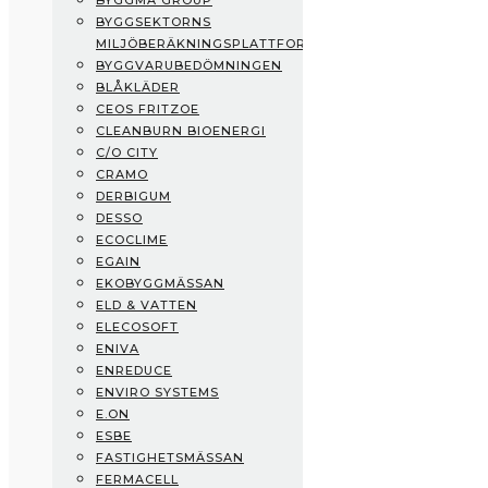
BYGGMA GROUP
Boklok
BYGGSEKTORNS
Prodikt
MILJÖBERÄKNINGSPLATTFORM
Byggma Group
BYGGVARUBEDÖMNINGEN
Byggsektorns Miljöberäkningsplattform
BLÅKLÄDER
Byggvarubedömningen
CEOS FRITZOE
Blåkläder
CLEANBURN BIOENERGI
CEOS Fritzoe
C/O CITY
CleanBurn Bioenergi
CRAMO
C/O City
DERBIGUM
CRAMO
DESSO
Derbigum
ECOCLIME
Desso
EGAIN
Ecoclime
EKOBYGGMÄSSAN
eGain
ELD & VATTEN
Ekobyggmässan
ELECOSOFT
Eld & Vatten
ENIVA
Elecosoft
ENREDUCE
ENIVA
ENVIRO SYSTEMS
EnReduce
E.ON
Enviro Systems
ESBE
E.ON
FASTIGHETSMÄSSAN
ESBE
FERMACELL
Fastighetsmässan