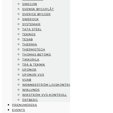
SWEGON
Swisspearl
SVENSK BYGGPLÅT
Swegon
SVERIGE BYGGER
Svensk Byggplåt
SWEROCK
Sverige Bygger
SYSTEMAIR
Swerock
TATA STEEL
Systemair
TEKNOS
Tata Steel
TESAB
Teknos
THERMIA
Tesab
THERMOTECH
Thermia
THOMAS BETONG
Thermotech
TIKKURILA
Thomas Betong
TRÄ & TEKNIK
Tikkurila
UPONOR
Trä & Teknik
UPONOR VVS
Uponor
VUAB
Uponor VVS
WENNERSTRÖM LJUSKONTROLL
vuab
WIKLUNDS
Wennerström Ljuskontroll
WIKSTRÖM VVS-KONTROLL
Wiklunds
ÖSTBERG
Wikström VVS-Kontroll
PRENUMERERA
Östberg
EVENTS
Prenumerera