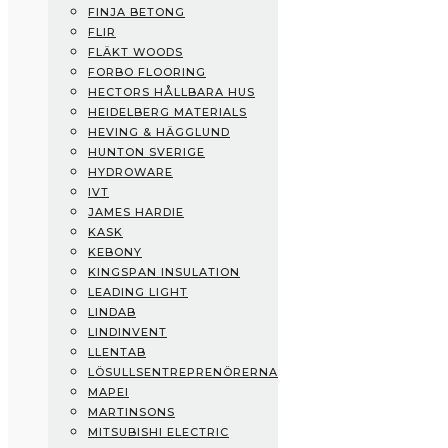
FINJA BETONG
Fermacell
FLIR
Finja Betong
FLÄKT WOODS
Flir
FORBO FLOORING
Fläkt Woods
HECTORS HÅLLBARA HUS
Forbo Flooring
HEIDELBERG MATERIALS
Hectors Hållbara Hus
HEVING & HÄGGLUND
Heidelberg Materials
HUNTON SVERIGE
Heving & Hägglund
HYDROWARE
Hunton Sverige
IVT
Hydroware
JAMES HARDIE
IVT
KASK
James Hardie
KEBONY
Kask
KINGSPAN INSULATION
Kebony
LEADING LIGHT
Kingspan Insulation
LINDAB
Leading Light
LINDINVENT
Lindab
LLENTAB
Lindinvent
LÖSULLSENTREPRENÖRERNA
Llentab
MAPEI
Lösullsentreprenörerna
MARTINSONS
Mapei
MITSUBISHI ELECTRIC
Martinsons