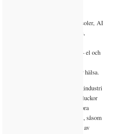
energiomställning.
LTH:s sju profilområden är aerosoler, AI
och digitaliseringens grundpelare,
avancerade ljuskällor, cirkulär
byggindustri, energiomställning – el och
transport, nanovetenskap och
halvledarteknologi och teknik för hälsa.
Med profilområdet Cirkulär byggindustri
vill LTH bidra med kunskap där luckor
finns och ta sig an branschens stora
utmaningar kring klimatpåverkan, såsom
energianvändning vid produktion av