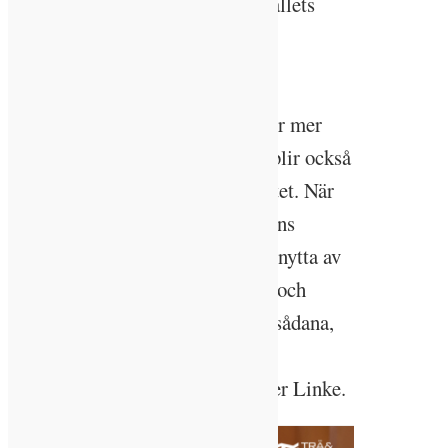
kan bidra till lösningar för samhällets
bästa.
– Med profilområdena blir våra
tvärdisciplinära forskningsmiljöer mer
synliga för vår omvärld, men de blir också
tydligare för oss inom universitetet. När
vi förstärker LTH:s kärnkompetens
hjälper det oss att ytterligare dra nytta av
synergier, mobilisera kompetens och
bygga samarbeten – akademiska sådana,
men främst med näringslivet och
omgivande samhälle, säger Heiner Linke.