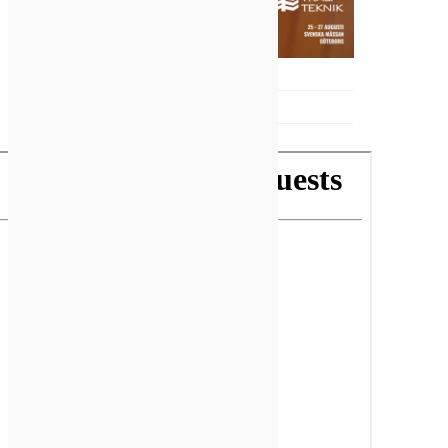
SPONSRAT INNEHÅLL FRÅN BAUROC