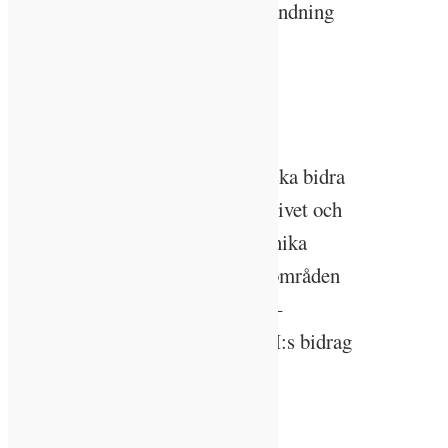
material och konstruktioner, användning
av naturresurser och minskade
avfallsmängder.
Öka takten
De tvärvetenskapliga områdena ska bidra
till ökad samverkan med näringslivet och
samhället. För LTH:s rektor, Annika
Olsson, är etableringen av profilområden
– i kombination med samverkan –
nyckelfaktorer när det gäller LTH:s bidrag
till att lösa de stora
samhällsutmaningarna.