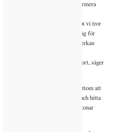
– Profilområdena är ett sätt att formera
och synliggöra vår starka
tvärvetenskapliga forskning, något vi tror
är en nödvändighet för att bana väg för
LTH:s framtida strategiska samverkan
med myndigheter, företag, andra
forskargrupper och samhället i stort, säger
hon.
Behoven är många, och det är bråttom att
förbättra människors livsvillkor och hitta
lösningar på globala problem, betonar
Annika Olsson.