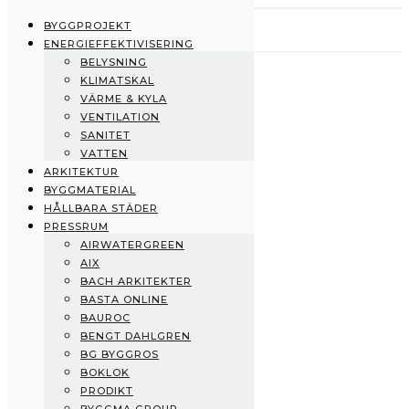
BYGGPROJEKT
ENERGIEFFEKTIVISERING
BELYSNING
Byggprojekt
KLIMATSKAL
Energieffektivisering
VÄRME & KYLA
Belysning
VENTILATION
Klimatskal
SANITET
Värme & Kyla
VATTEN
Ventilation
ARKITEKTUR
Sanitet
BYGGMATERIAL
Vatten
HÅLLBARA STÄDER
Arkitektur
PRESSRUM
Byggmaterial
AIRWATERGREEN
Hållbara städer
AIX
Pressrum
BACH ARKITEKTER
AirWaterGreen
BASTA ONLINE
AIX
BAUROC
Bach Arkitekter
BENGT DAHLGREN
BASTA Online
BG BYGGROS
Bauroc
BOKLOK
Bengt Dahlgren
PRODIKT
BG Byggros