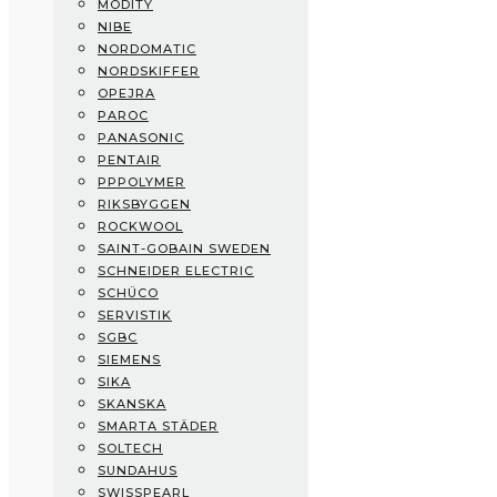
MODITY
Mitsubishi Electric
NIBE
Modity
NORDOMATIC
NIBE
NORDSKIFFER
Nordomatic
OPEJRA
Nordskiffer
PAROC
Opejra
PANASONIC
Paroc
PENTAIR
Panasonic
PPPOLYMER
Pentair
RIKSBYGGEN
PPPolymer
ROCKWOOL
Riksbyggen
SAINT-GOBAIN SWEDEN
Rockwool
SCHNEIDER ELECTRIC
Saint-Gobain Sweden
SCHÜCO
Schneider Electric
SERVISTIK
Schüco
SGBC
Servistik
SIEMENS
SGBC
SIKA
Siemens
SKANSKA
Sika
SMARTA STÄDER
Skanska
SOLTECH
Smarta Städer
SUNDAHUS
Soltech
SWISSPEARL
SundaHus