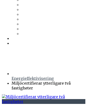
Trä & Teknik
Uponor
Uponor VVS
vuab
Wennerström Ljuskontroll
Wiklunds
Wikström VVS-Kontroll
Östberg
Prenumerera
Events
Energieffektivisering
Miljöcertifierar ytterligare två
fastigheter