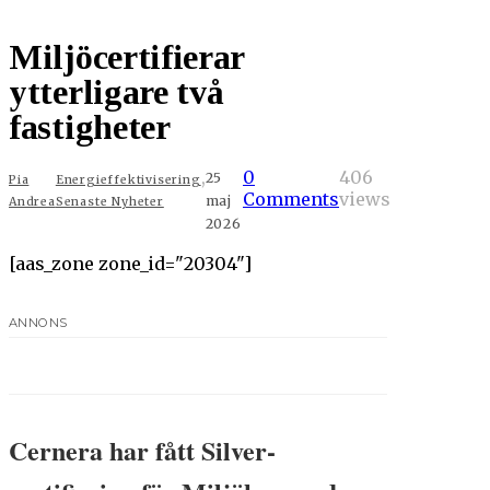
Miljöcertifierar
ytterligare två
fastigheter
,
0
406
25
Pia
Energieffektivisering
Comments
views
maj
Andrea
Senaste Nyheter
2026
[aas_zone zone_id="20304"]
ANNONS
Cernera har fått Silver-