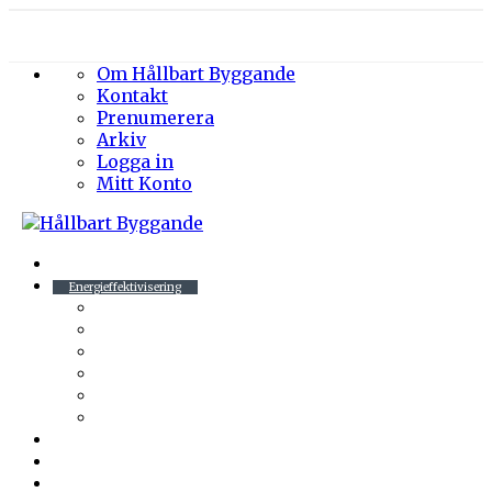
Om Hållbart Byggande
Kontakt
Prenumerera
Arkiv
Logga in
Mitt Konto
Byggprojekt
Energieffektivisering
Belysning
Klimatskal
Värme & Kyla
Ventilation
Sanitet
Vatten
Arkitektur
Byggmaterial
Hållbara städer