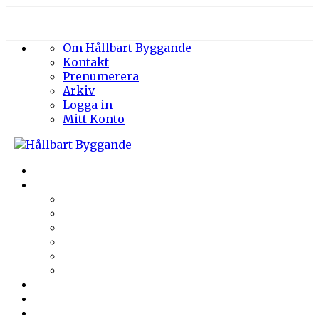
Om Hållbart Byggande
Kontakt
Prenumerera
Arkiv
Logga in
Mitt Konto
Byggprojekt
Energieffektivisering
Belysning
Klimatskal
Värme & Kyla
Ventilation
Sanitet
Vatten
Arkitektur
Byggmaterial
Hållbara städer