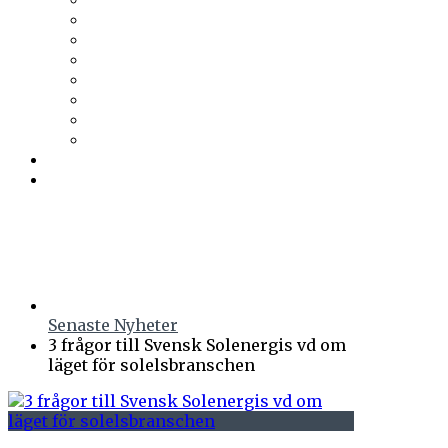
Trä & Teknik
Uponor
Uponor VVS
vuab
Wennerström Ljuskontroll
Wiklunds
Wikström VVS-Kontroll
Östberg
Prenumerera
Events
Senaste Nyheter
3 frågor till Svensk Solenergis vd om
läget för solelsbranschen