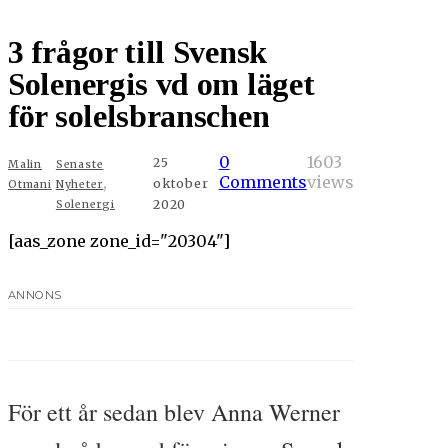
3 frågor till Svensk
Solenergis vd om läget
för solelsbranschen
0
1603
25
Malin
Senaste
,
Comments
views
oktober
Otmani
Nyheter
2020
Solenergi
[aas_zone zone_id="20304"]
ANNONS
För ett år sedan blev Anna Werner