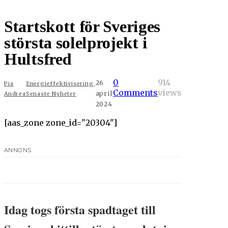
Startskott för Sveriges
största solelprojekt i
Hultsfred
,
0
914
26
Pia
Energieffektivisering
Comments
views
april
Andrea
Senaste Nyheter
2024
[aas_zone zone_id="20304"]
ANNONS
Idag togs första spadtaget till