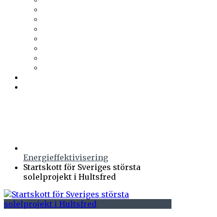
Trä & Teknik
Uponor
Uponor VVS
vuab
Wennerström Ljuskontroll
Wiklunds
Wikström VVS-Kontroll
Östberg
Prenumerera
Events
Energieffektivisering
Startskott för Sveriges största
solelprojekt i Hultsfred