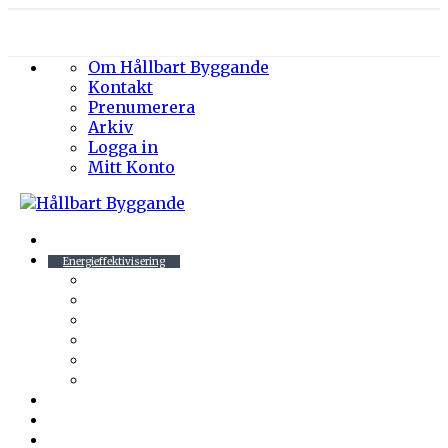
Om Hållbart Byggande
Kontakt
Prenumerera
Arkiv
Logga in
Mitt Konto
Byggprojekt
Energieffektivisering
Belysning
Klimatskal
Värme & Kyla
Ventilation
Sanitet
Vatten
Arkitektur
Byggmaterial
Hållbara städer