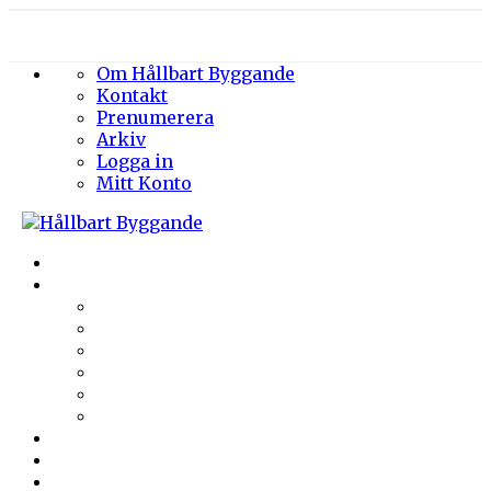
Om Hållbart Byggande
Kontakt
Prenumerera
Arkiv
Logga in
Mitt Konto
Byggprojekt
Energieffektivisering
Belysning
Klimatskal
Värme & Kyla
Ventilation
Sanitet
Vatten
Arkitektur
Byggmaterial
Hållbara städer