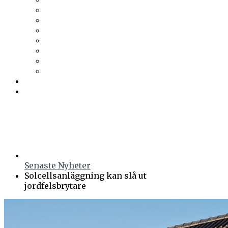
Trä & Teknik
Uponor
Uponor VVS
vuab
Wennerström Ljuskontroll
Wiklunds
Wikström VVS-Kontroll
Östberg
Prenumerera
Events
Senaste Nyheter
Solcellsanläggning kan slå ut
jordfelsbrytare