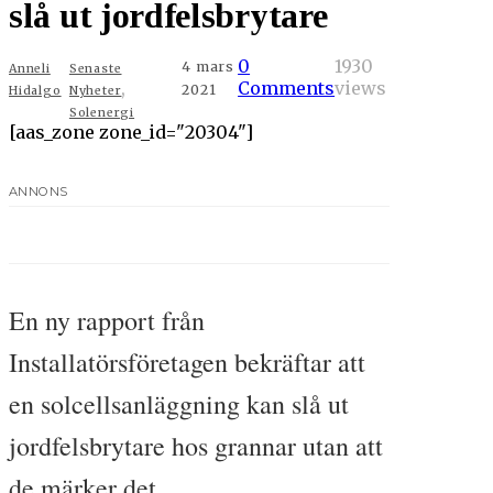
slå ut jordfelsbrytare
0
1930
4 mars
Anneli
Senaste
,
Comments
views
2021
Hidalgo
Nyheter
Solenergi
[aas_zone zone_id="20304"]
ANNONS
En ny rapport från
Installatörsföretagen bekräftar att
en solcellsanläggning kan slå ut
jordfelsbrytare hos grannar utan att
de märker det.