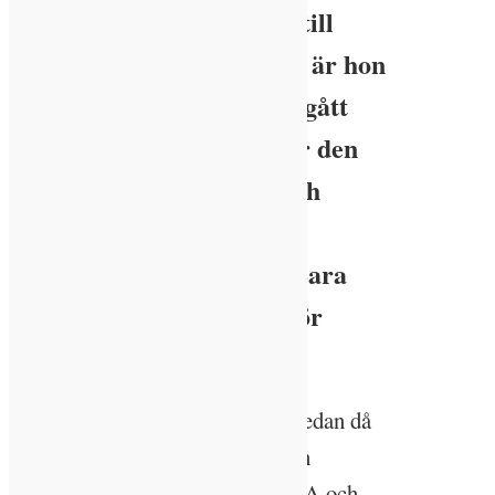
nettonoll klimatpåverkan till
2030. Och som skogsägare är hon
nu en av pionjärerna som gått
över till plockhuggning för den
biologiska mångfaldens och
klimatets skull. Hållbart
byggande hälsade på Ida-Sara
Andréen i skogarna utanför
Nybro.
Det började för snart hundra år sedan då
Ida-Saras farfar Hilding Karlsson
emigrerade från Småland till USA och