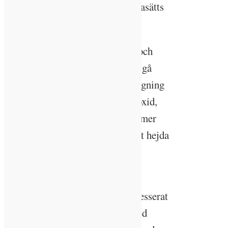
kanten och kalhyggesbruket ifrågasätts
allt mer.
En växande grupp skogsbrukare och
forskare propagerar för att vi bör gå
över till ett skogsbruk där kalhuggning
undviks. Kalhyggen läcker koldioxid,
medan träd som står kvar binder mer
koldioxid – och även bidrar till att hejda
utarmningen av den biologiska
mångfalden, menar de.
Ida-Sara Andréen som länge intresserat
sig för hållbarhetsarbete läste med