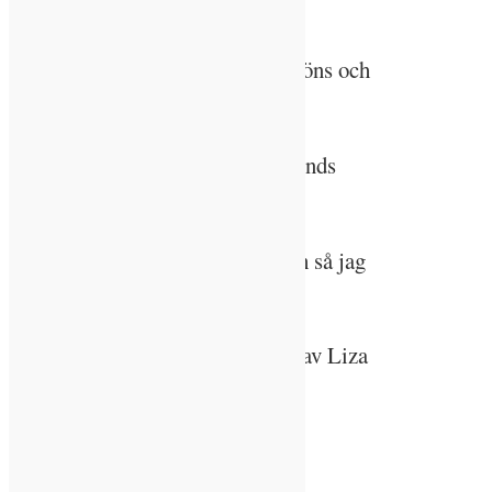
Ålder: 47 år.
Familj: Man, två barn och katt, höns och
ankor.
Utbildning: PA-grogrammet i Lunds
universitet.
Favoritträd: Jag älskar hösten och så jag
är svag för lönn.
Senast lästa bok: Imperiets barn av Liza
Alexandrova.