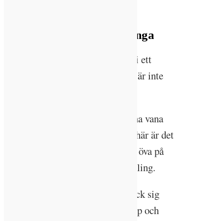
Andréen.
Hållbarhet är nytt för många
Att jobba med hållbarhetsarbete i ett
mindre kommunalt bostadsbolag är inte
alltid helt lätt.
– I storstäderna är entreprenörerna vana
att få frågor om hållbarhet. Men här är det
mer obruten mark och alla måste öva på
att omsätta det vi vill göra i handling.
Kalmarhems hållbarhetsarbete fick sig
också en törn när deras flaggskepp och