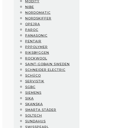
MODITY
Mitsubishi Electric
NIBE
Modity
NORDOMATIC
NIBE
NORDSKIFFER
Nordomatic
OPEJRA
Nordskiffer
PAROC
Opejra
PANASONIC
Paroc
PENTAIR
Panasonic
PPPOLYMER
Pentair
RIKSBYGGEN
PPPolymer
ROCKWOOL
Riksbyggen
SAINT-GOBAIN SWEDEN
Rockwool
SCHNEIDER ELECTRIC
Saint-Gobain Sweden
SCHÜCO
Schneider Electric
SERVISTIK
Schüco
SGBC
Servistik
SIEMENS
SGBC
SIKA
Siemens
SKANSKA
Sika
SMARTA STÄDER
Skanska
SOLTECH
Smarta Städer
SUNDAHUS
Soltech
SWISSPEARL
SundaHus