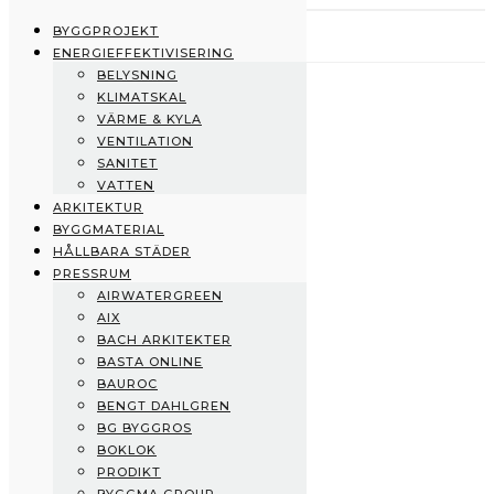
BYGGPROJEKT
ENERGIEFFEKTIVISERING
BELYSNING
Byggprojekt
KLIMATSKAL
Energieffektivisering
VÄRME & KYLA
Belysning
VENTILATION
Klimatskal
SANITET
Värme & Kyla
VATTEN
Ventilation
ARKITEKTUR
Sanitet
BYGGMATERIAL
Vatten
HÅLLBARA STÄDER
Arkitektur
PRESSRUM
Byggmaterial
AIRWATERGREEN
Hållbara städer
AIX
Pressrum
BACH ARKITEKTER
AirWaterGreen
BASTA ONLINE
AIX
BAUROC
Bach Arkitekter
BENGT DAHLGREN
BASTA Online
BG BYGGROS
Bauroc
BOKLOK
Bengt Dahlgren
PRODIKT
BG Byggros