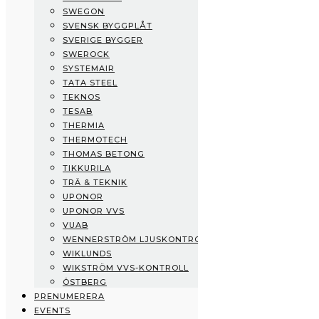
SWEGON
Swisspearl
SVENSK BYGGPLÅT
Swegon
SVERIGE BYGGER
Svensk Byggplåt
SWEROCK
Sverige Bygger
SYSTEMAIR
Swerock
TATA STEEL
Systemair
TEKNOS
Tata Steel
TESAB
Teknos
THERMIA
Tesab
THERMOTECH
Thermia
THOMAS BETONG
Thermotech
TIKKURILA
Thomas Betong
TRÄ & TEKNIK
Tikkurila
UPONOR
Trä & Teknik
UPONOR VVS
Uponor
VUAB
Uponor VVS
WENNERSTRÖM LJUSKONTROLL
vuab
WIKLUNDS
Wennerström Ljuskontroll
WIKSTRÖM VVS-KONTROLL
Wiklunds
ÖSTBERG
Wikström VVS-Kontroll
PRENUMERERA
Östberg
EVENTS
Prenumerera