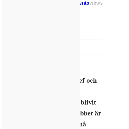
,
Comments
views
oktober
Andrea
Senaste Nyheter
2023
Vi rekommenderar
[aas_zone zone_id="20304"]
ANNONS
För Ida-Sara Andréen,
verksamhetsutvecklingschef och
hållbarhetsstrateg på
Kalmarhem har hela livet blivit
en hållbarhetsarena. På jobbet är
hon med i kampen för att nå