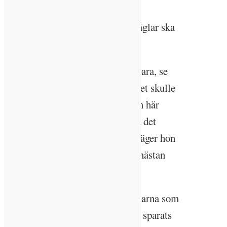
hektar ska dessutom sparas som
”evighetsträd” där insekter och fåglar ska
vilja bo.
– Det här är ett perfekt träd att spara, se
hur det delar sig i två däruppe! Det skulle
aldrig gå in i ett sågverk. Och den här
stammen är större än min famn – det
trädet är för stort för sågverket, säger hon
och visar upp mot stammar som nästan
slingrar sig mot himlen.
Ida-Sara pekar också ut högstubbarna som
är hem för insekter och riset som sparats