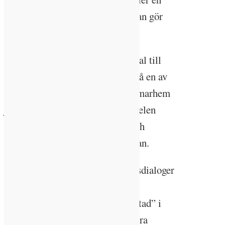
bilpoolshyra och så vidare om man gör
rätt val, säger hon.
ROT-projekt och inköp av material till
underhåll och förvaltning är också en av
de tyngsta utsläppsposterna. Kalmarhem
jobbar aktivt med att minska andelen
inköpta vitvaror, med återbruk och
material med lägre klimatpåverkan.
–Vi jobbar också med leverantörsdialoger
där bolaget årligen träffar sina
entreprenörer för att prata ”verkstad” i
hållbarhetsfrågorna, säger Ida-Sara