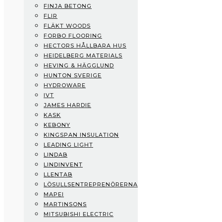
FINJA BETONG
Fermacell
FLIR
Finja Betong
FLÄKT WOODS
Flir
FORBO FLOORING
Fläkt Woods
HECTORS HÅLLBARA HUS
Forbo Flooring
HEIDELBERG MATERIALS
Hectors Hållbara Hus
HEVING & HÄGGLUND
Heidelberg Materials
HUNTON SVERIGE
Heving & Hägglund
HYDROWARE
Hunton Sverige
IVT
Hydroware
JAMES HARDIE
IVT
KASK
James Hardie
KEBONY
Kask
KINGSPAN INSULATION
Kebony
LEADING LIGHT
Kingspan Insulation
LINDAB
Leading Light
LINDINVENT
Lindab
LLENTAB
Lindinvent
LÖSULLSENTREPRENÖRERNA
Llentab
MAPEI
Lösullsentreprenörerna
MARTINSONS
Mapei
MITSUBISHI ELECTRIC
Martinsons