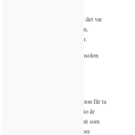
motorsåg.
– De ”manuellhögg” ju också där det var
svårt att komma fram med maskin,
eftersom vissa träd skulle stå kvar.
Den här morgonen skiner morgonsolen
vackert ner mellan grenarna och
stammarna i Ida-Sara Andréens
plockhuggna skog.
Plockhuggetstandarden säger att hon får ta
cirka 25 procent av träden inom tio år
jämfört med de nästan 100 procent som
tas vid en kalhuggning. Tio träd per