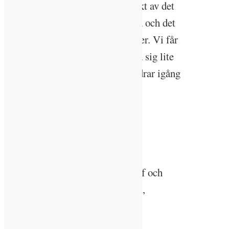
– Det vore kul att göra något klokt av det
som är åker, äng och dunge också och det
finns förutsättningar för våtmarker. Vi får
bara låta pappa och maken hämta sig lite
från plockhuggningen innan jag drar igång
med det, säger hon.
Ida-Sara Andréen
Gör: Verksamhetsutvecklingschef och
hållbarhetsstrateg på Kalmarhem,
skogsägare.