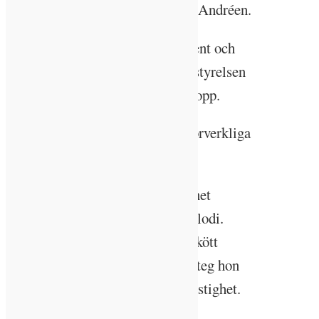
Kalmar kommun, säger Ida-Sara Andréen.
När byggindex ökat med 15 procent och
räntorna sköt i höjden kände sig styrelsen
i Kalmarhem tvungna att sätta stopp.
– Men idén får leva tills vi kan förverkliga
den, säger Ida-Sara Andréen.
Hållbarhet på jobbet och hållbarhet
hemma är Ida-Sara Andréens melodi.
Bilen är utbytt till elbil, andelen kött
minskar mer och mer och nästa steg hon
ser är att ta sig an resten av sin fastighet.