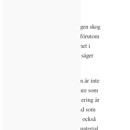
eftersom hon såg det som att
kalhuggningen var problemet.
– Jag har FSC-certifierad kalhuggen skog
och där har alla träd huggits ner, förutom
några högstubbar och lite växtlighet i
kanterna, det känns inte hållbart, säger
hon.
Att greppa forskningen om skogen är inte
lätt eftersom det även finns forskare som
menar att kalhyggen följt av plantering är
bra för klimatet då det ger fler träd som
suger upp koldioxid. Vissa menar också
att ett ökat uttag av biobaserade material