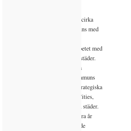
hållbart
Kalmarhem har 75 anställda och cirka
5300 lägenheter och är tillsammans med
landets alla andra kommunala
bostadsbolag en viktig aktör i arbetet med
att få ner klimatpåverkan från bostäder.
Bolagets klimatpåverkan ska vara
nettonoll i linje med Kalmar kommuns
mål och avsiktsförklaring i det strategiska
innovationsprogrammet Viable Cities,
som fokuserar på smarta hållbara städer.
När Ida-Sara Andréen jobbat några år
inom HR på Kalmarhem beslutade