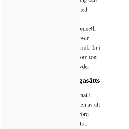
Kenneth var ute och högg virke med
ardennerhäst. Men sedan började
kalhuggningsbruket sprida sig. Kenneth
följde tidsandan och när han tog över
började han praktisera kalhyggesbruk. In i
den traditionen föddes Ida-Sara som tog
över skogen 2010. Men något skavde.
Svenska skogsbruket ifrågasätts
Det svenska skogsbruket har hamnat i
hetluften de senaste åren och bilden av att
Sverige är ett land med mycket orörd
gammal skog har milt sagt naggats i