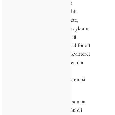
mönsterprojekt – bostadsområdet
”Visiret” fick pausas. Det skulle bli
gemenskapsytor, ytor för hemarbete,
cykelparkeringar som man kunde cykla in
i, bilpoolslösningar i fastigheten, få
parkeringar och utemiljön designad för att
främja biologisk mångfald. Hela kvarteret
var inspirerat av 15-minutersstaden där
man ska kunna nå jobbet, skolan,
mataffären, kultur, idrott och naturen på
15 minuter med cykel.
– Det hade blivit första projektet som är
klassificerat som Miljöbyggnad Guld i