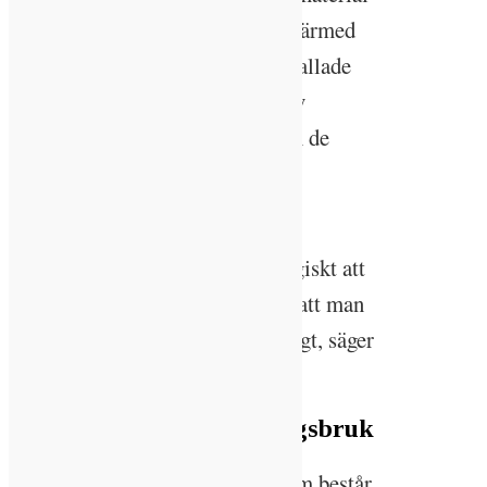
kan ersätta fossila material och därmed
minska utsläppen totalt, den så kallade
substitutionseffekten. De stöds av
massaindustrin som behöver även de
mindre träden till flis och
engångsprodukter.
– Jag försöker tänka att det är logiskt att
man behöver ha skogen kvar och att man
behöver kunna bruka den samtidigt, säger
Ida-Sara Andréen.
Satsar på hyggesfritt skogsbruk
Hon hittade Plockhugget AB, som består