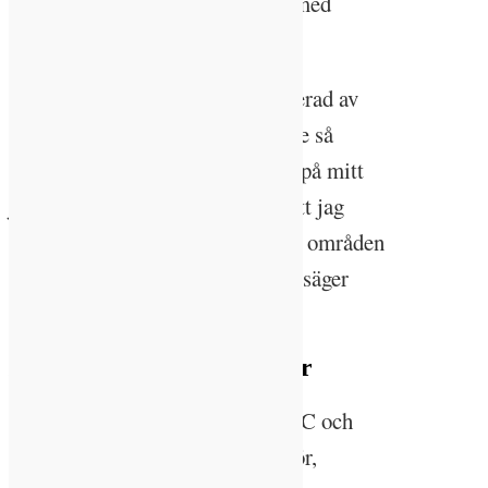
stigande intresse om fördelarna med
plockhuggning.
– Jag började bli allt mer intresserad av
skog och hållbarhet – och jobbade så
småningom även med hållbarhet på mitt
jobb på Kalmarhem. Jag kände att jag
ville praktisera hållbarhet på alla områden
där jag kan, även i skogsägandet, säger
hon.
Litar inte på certifieringar
De certifieringar som finns, PEFC och
FSC, gav Ida-Sara inte mycket för,