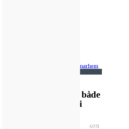
Events
Profilintervju
Jobbar för klimatet både på
Kalmarhem och i skogen
Jobbar för klimatet både
på Kalmarhem och i
skogen
,
0
4031
12
Pia
Profilintervju