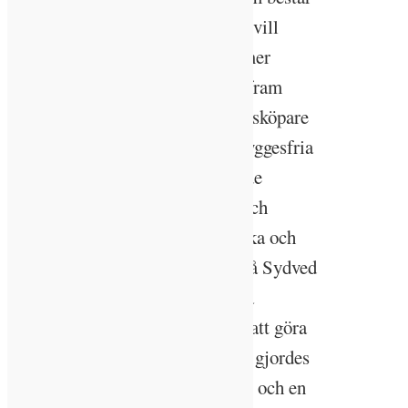
av skogsägare och konsulter som vill
skynda på utvecklingen mot ett mer
hållbart skogsbruk. De har tagit fram
certifikat som kan köpas av virkesköpare
som vill stötta det som kallas ”hyggesfria
naturnära principer”. Hon anlitade
Plockhuggets konsult som kom och
hjälpte henne välja träd att avverka och
spara. Via sin virkesuppköpare på Sydved
fick hon också hjälp med att hitta
lämpliga underentreprenörer för att göra
en plockhuggning. Avverkningen gjordes
med vanliga skördare och skotare och en