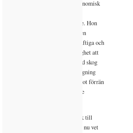
vågat hoppas på någon större ekonomisk
vinst efter avverkningen. Men
slutbeskedet var tillfredsställande. Hon
fick en rejäl slant för försäljningen
eftersom träden hon sålde var kraftiga och
fina. Hon har dessutom nu möjlighet att
avverka ytterligare en liten mängd skog
varje tioårsperiod. Vid en kalhuggning
hade hon inte kunnat avverka något förrän
om 80 år och dessutom haft högre
kostnader för avverkningen.
–Min pappa har varit lite skeptisk till
detta med plockhuggningen, men nu vet