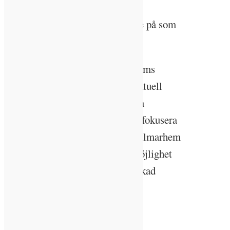
företaget att ta ett nytt grepp på
hållbarhetsfrågorna. Honhoppade på som
projektledare.
Arbetet med att förnya Kalmarhems
hållbarhetskoncept utgick från aktuell
forskning och vetenskap om vilka
miljöområden som är viktiga att fokusera
på och en bedömning av vilka Kalmarhem
med sin verksamhet har störst möjlighet
att påverka. De satsade på ”Minskad
klimatpåverkan” och ”Biologisk
mångfald/ekosystemtjänster”