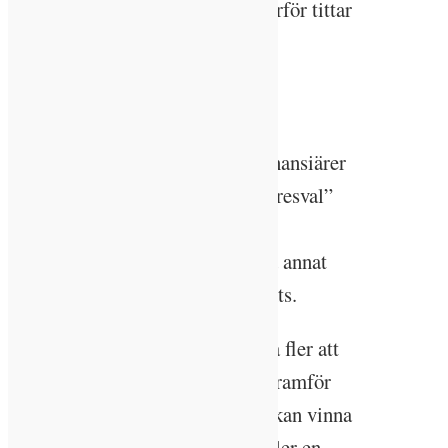
är hyresgästernas transporter. Därför tittar
företaget nu på hur de kan gynna
elbilsladdning, bildelning och
cykelpooler.
De har också gått med som delfinansiärer
i samverkansprojektet ”Hållbara resval”
mellan Kalmar kommun och
Linnéuniversitetet där man bland annat
använder sig av appen Betterpoints.
– Det är en app som ska motivera fler att
välja cykel, gång, buss eller tåg framför
fossilbränsledrivna fordon. Man kan vinna
till exempel en grön matkasse, eller en