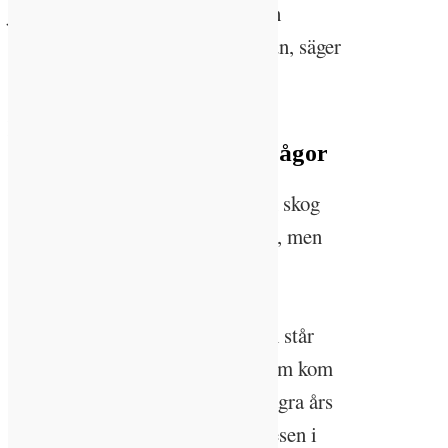
jag att han satt med slutnotan och
skrockade bland gubbarna i bastun, säger
hon.
Hållbarhet och
verksamhetsutvecklingsfrågor
Att få göra skillnad med sin egen skog
känns stort för Ida-Sara Andréen, men
även i jobbet som
verksamhetsutvecklingschef och
hållbarhetsstrateg på Kalmarhem står
hållbarhet i fokus. Till Kalmarhem kom
hon när hon flyttade hem efter några års
arbete inom hr på företaget Jeppesen i