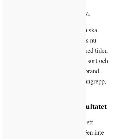
för att skydda marken när
skogsmaskinerna kommer tillbaka.
– I framtiden är tanken att skogen ska
självså sig i de öppna ytor där ljus nu
kommer in. Målet är att skogen med tiden
ska bli skiktad, med träd av olika sort och
ålder, som står bättre emot både brand,
översvämningar, torka och skadeangrepp,
säger hon.
Nöjd med ekonomiska resultatet
I sin önskan att skörda skogen på ett
hållbart sätt hade Ida-Sara Andréen inte