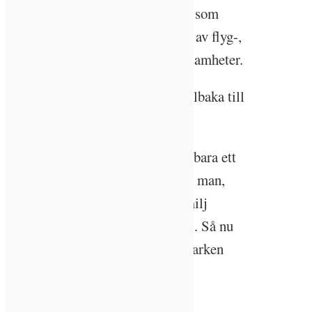
Göteborg, ett Boeing-ägt företag som
gjorde en mjukvara för planering av flyg-,
tåg- och logistikbranschens verksamheter.
– Jag har alltid haft en längtan tillbaka till
mina rötter, säger hon.
Hemma i Nybro hittade hon inte bara ett
nytt jobb utan även sin nuvarande man,
den gamla skolkamraten vars familj
råkade äga skogsfastigheten intill. Så nu
är boendepålen fast nedgrävd i marken
här.
Kalmar vill bli smart och