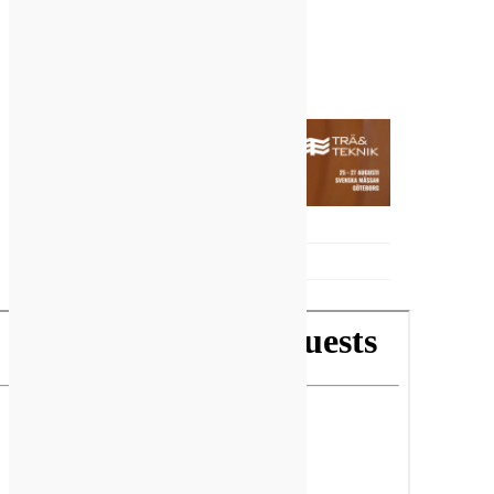
SPONSRAT INNEHÅLL FRÅN BAUROC