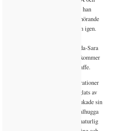
tjänade så pass mycket pengar att han
kunde köpa sig en gård i med tillhörande
skog i Torestorp när han kom hem igen.
Det är samma gård som Hållbart
byggande reser till för att träffa Ida-Sara
Andréen och där pappa Kenneth kommer
över från sitt hus och bjuder på kaffe.
Farfar, pappa och dotter, tre generationer
vars sätt att sköta skogen har präglats av
tidens anda. Hilding Karlsson brukade sin
skog med häst och plog och att kalhugga
fanns inte på kartan. Skogen var naturlig
blandskog i olika åldrar och Hilding och