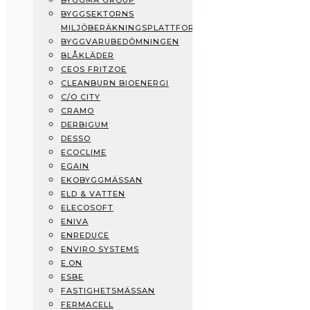
BYGGMA GROUP
Boklok
BYGGSEKTORNS
Prodikt
MILJÖBERÄKNINGSPLATTFORM
Byggma Group
BYGGVARUBEDÖMNINGEN
Byggsektorns Miljöberäkningsplattform
BLÅKLÄDER
Byggvarubedömningen
CEOS FRITZOE
Blåkläder
CLEANBURN BIOENERGI
CEOS Fritzoe
C/O CITY
CleanBurn Bioenergi
CRAMO
C/O City
DERBIGUM
CRAMO
DESSO
Derbigum
ECOCLIME
Desso
EGAIN
Ecoclime
EKOBYGGMÄSSAN
eGain
ELD & VATTEN
Ekobyggmässan
ELECOSOFT
Eld & Vatten
ENIVA
Elecosoft
ENREDUCE
ENIVA
ENVIRO SYSTEMS
EnReduce
E.ON
Enviro Systems
ESBE
E.ON
FASTIGHETSMÄSSAN
ESBE
FERMACELL
Fastighetsmässan