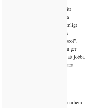
– För att kunna minska sin
klimatpåverkan måste man veta sitt
utgångsläge och vi beräknade hela
verksamhetens koldioxidutsläpp enligt
den vetenskapliga och vedertagna
modellen ”Greenhouse Gas Protocol”.
Vårt mål är att jobba med det som ger
mest effekt per krona, istället för att jobba
med de små bollarna, säger Ida-Sara
Andréen.
Transporterna största
utsläppsposten
Största utsläppsposten inom Kalmarhem