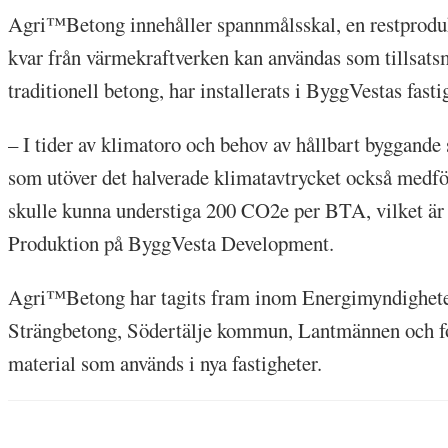
Agri™Betong innehåller spannmålsskal, en restprodukt 
kvar från värmekraftverken kan användas som tillsats
traditionell betong, har installerats i ByggVestas fas
– I tider av klimatoro och behov av hållbart byggande
som utöver det halverade klimatavtrycket också medf
skulle kunna understiga 200 CO2e per BTA, vilket är m
Produktion på ByggVesta Development.
Agri™Betong har tagits fram inom Energimyndighetens
Strängbetong, Södertälje kommun, Lantmännen och fors
material som används i nya fastigheter.