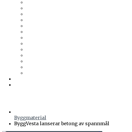
Tesab
Thermia
Thermotech
Thomas Betong
Tikkurila
Trä & Teknik
Uponor
Uponor VVS
vuab
Wennerström Ljuskontroll
Wiklunds
Wikström VVS-Kontroll
Östberg
Prenumerera
Events
Byggmaterial
ByggVesta lanserar betong av spannmål