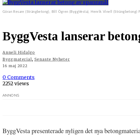
Göran Resare (Strängbetong), Bill Ögren (ByggVesta), Henrik Vinell (Strängbetong) 
ByggVesta lanserar beto
Anneli Hidalgo
,
Byggmaterial
Senaste Nyheter
16 maj 2022
0 Comments
2252 views
ANNONS
ByggVesta presenterade nyligen det nya betongmaterial