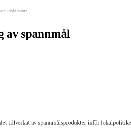
Foto: David Krantz
ng av spannmål
et tillverkat av spannmålsprodukter inför lokalpolitike