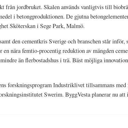
från jordbruket. Skalen används vanligtvis till biobrä
medel i betongproduktionen. De gjutna betongelementen
tighet Sköterskan i Sege Park, Malmö.
 samt den cementkris Sverige och branschen står inför, 
ör en nära femtio-procentig reduktion av mängden ceme
indre än flerbostadshus i trä. Bäst möjliga innovation
 forskningsprogram Industriklivet tillsammans med fo
kningsinstitutet Swerim. ByggVesta planerar nu att i a