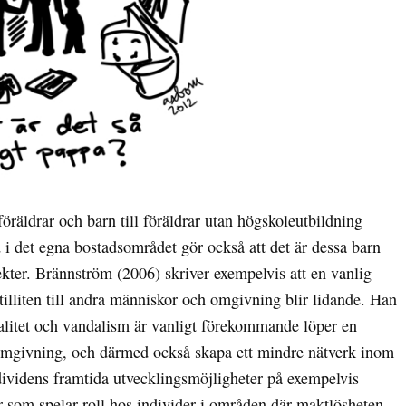
föräldrar och barn till föräldrar utan högskoleutbildning
d i det egna bostadsområdet gör också att det är dessa barn
kter. Brännström (2006) skriver exempelvis att en vanlig
tilliten till andra människor och omgivning blir lidande. Han
alitet och vandalism är vanligt förekommande löper en
n omgivning, och därmed också skapa ett mindre nätverk inom
ndividens framtida utvecklingsmöjligheter på exempelvis
r som spelar roll hos individer i områden där maktlösheten