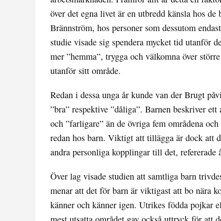
över det egna livet är en utbredd känsla hos de 
Brännström, hos personer som dessutom endast få
studie visade sig spendera mycket tid utanför 
mer ”hemma”, trygga och välkomna över större 
utanför sitt område.
Redan i dessa unga år kunde van der Brugt påvi
”bra” respektive ”dåliga”. Barnen beskriver ett
och ”farligare” än de övriga fem områdena och d
redan hos barn. Viktigt att tillägga är dock att 
andra personliga kopplingar till det, refererade 
Över lag visade studien att samtliga barn trivd
menar att det för barn är viktigast att bo nära
känner och känner igen. Utrikes födda pojkar el
mest utsatta området gav också uttryck för att