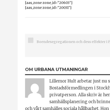
[aas_zone zone_id="20603"]
[aas_zone zone_id="20031"]
Boendesegregationen och dess effekter i f
OM
URBANA UTMANINGAR
Lillemor Hult arbetar just nu
Bostadsförmedlingen i Stockh
privatperson. Alla skriv är hennes egna. Lillemor är h
samhällsplanering och brinne
och vårt samhälles sociala hållbarhet. Ho