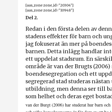
[aas_zone zone_id="20304"]
[aas_zone zone_id="10948"]
Del 2.
Redan i den första delen av denn
stadens effekter för barn och u
jag fokuserat än mer på boendes
barnen. Detta inlägg handlar in
ett uppdelat stadsrum. En särski
område är van der Brugts (2006) 
boendesegregation och ett uppde
segregerad stad studeras nästan u
utbildning, men denna ser till 
som helhet och deras eget bosta
van der Burgt (2006) har studerat hur barn och 