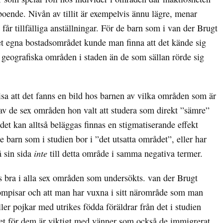
boende. Nivån av tillit är exempelvis ännu lägre, menar
r tillfälliga anställningar. För de barn som i van der Brugt
det egna bostadsområdet kunde man finna att det kände sig
geografiska områden i staden än de som sällan rörde sig
sa att det fanns en bild hos barnen av vilka områden som är
 av de sex områden hon valt att studera som direkt ”sämre”
et kan alltså beläggas finnas en stigmatiserande effekt
de barn som i studien bor i ”det utsatta området”, eller har
å sin sida
inte
till detta område i samma negativa termer.
es bra i alla sex områden som undersökts. van der Brugt
 kompisar och att man har vuxna i sitt närområde som man
ler pojkar med utrikes födda föräldrar från det i studien
 det för dem är viktigt med vänner som också de immigrerat