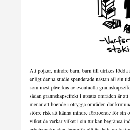
Att pojkar, mindre barn, barn till utrikes födda 
enligt denna studie spenderade nästan all sin ti
som mest påverkas av eventuella grannskapseffe
sådan grannskapseffekt i utsatta områden är att 
menar att boende i otrygga områden där krimin
större risk att känna mindre förtroende för si
vilket de verkar vilket i sin tur kan begränsa i
arbetsmarknaden. Framför allt är detta en fakto