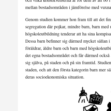
och vilka konsekvenserna är för dem av att bo i
mellan bostadsområden i jämförelse med vuxna.
Genom studien kommer hon fram till att det finn
segregation där pojkar, mindre barn, barn med 
högskoleutbildning tenderar att ha sina kompisar
Dessa barn befinner sig därmed mycket sällan i 
föräldrar, äldre barn och barn med högskoleutbi
det egna bostadsområdet och får därmed också a
sig själva, på staden och på sin framtid. Studie
staden, och att den första kategorin barn mer säl
deras socioekonomiska situation.