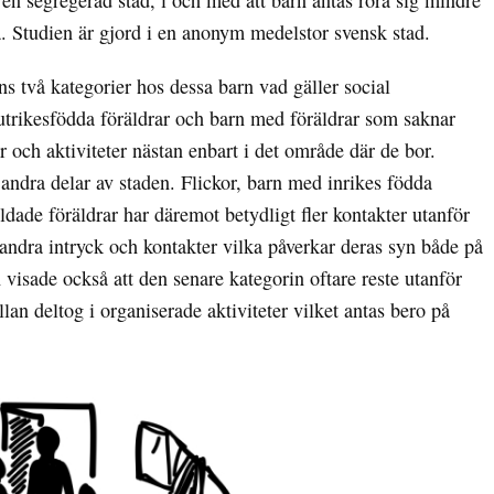
 en segregerad stad, i och med att barn antas röra sig mindre
 Studien är gjord i en anonym medelstor svensk stad.
s två kategorier hos dessa barn vad gäller social
utrikesfödda föräldrar och barn med föräldrar som saknar
 och aktiviteter nästan enbart i det område där de bor.
andra delar av staden. Flickor, barn med inrikes födda
ldade föräldrar har däremot betydligt fler kontakter utanför
ndra intryck och kontakter vilka påverkar deras syn både på
n visade också att den senare kategorin oftare reste utanför
lan deltog i organiserade aktiviteter vilket antas bero på