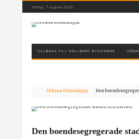
fredag , 7 augusti 2026
TILLBAKA TILL HÅLLBART BYGGANDE
URBA
Urbana Utmaningar
Den boendesegreger
Den boendesegregerade sta