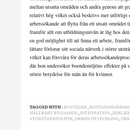
mellan utsatta områden och andra genom att gra
relativt hög vilket också beskrivs mer utförligt
arbetssökande att flytta från ett utsatt området t
framför allt om utbildningsnivån är låg hos de
en god möjlighet till att finna ett arbete, framf
lättare förlorar sitt sociala nätverk i större ut
vilket kan försvåra för deras arbetssökandeproce
där hon undersöker boendemiljöns effekter på sk
större betydelse för män än för kvinnor.
TAGGED WITH :
BOSTÄDER
,
BOSTADSMARKNA
HALLBART BYGGANDE
,
INTEGRATION
,
JÄMLIK
STORSTADSPOLITIK
,
URBAN UTVECKLING
,
URB