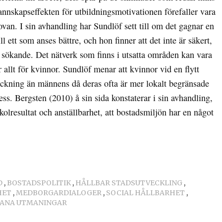
nnskapseffekten för utbildningsmotivationen förefaller vara
 ovan. I sin avhandling har Sundlöf sett till om det gagnar en
ill ett som anses bättre, och hon finner att det inte är säkert,
n sökande. Det nätverk som finns i utsatta områden kan vara
ör allt för kvinnor. Sundlöf menar att kvinnor vid en flytt
sträckning än männens då deras ofta är mer lokalt begränsade
ss. Bergsten (2010) å sin sida konstaterar i sin avhandling,
olresultat och anställbarhet, att bostadsmiljön har en något
D
,
BOSTADSPOLITIK
,
HÅLLBAR STADSUTVECKLING
,
HET
,
MEDBORGARDIALOGER
,
SOCIAL HÅLLBARHET
,
ANA UTMANINGAR