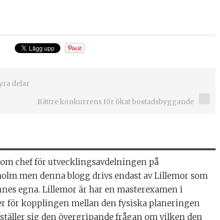
yra delar
Bättre konkurrens för ökat bostadsbyggande
 som chef för utvecklingsavdelningen på
olm men denna blogg drivs endast av Lillemor som
ar en masterexamen i
r för kopplingen mellan den fysiska planeringen
n ställer sig den övergripande frågan om vilken den