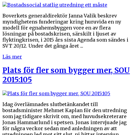
Boverkets generaldirektör Janna Valik beskrev
myndighetens funderingar kring huruvida en ny
modell för egnahemsbyggen vore en av flera
lösningar på bostadskrisen, särskilt i ljuset av
flyktingkrisen, i 2015 års sista Agenda som sändes i
SVT 20/12. Under det gånga året ...
Läs mer
Plats för fler som bygger mer, SOU
2015:105
Idag överlämnades slutbetänkandet till
bostadsminister Mehmet Kaplan för den utredning
som jag tidigare skrivit om, med huvudsekreterare
Jonas Hammarlund i spetsen. Jonas intervjuade jag
för några veckor sedan med anledningen av att
utredningen led mot sitt slut, ni hittar intervjun ...