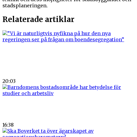
stadsplaneringen.
Relaterade artiklar
”Vi är naturligtvis nyfikna på hur den nya regeringen ser på frågan om
boendesegregation”
20:03
Barndomens bostadsområde har betydelse för studier och arbetsliv
16:38