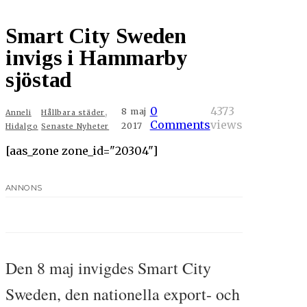
Smart City Sweden
invigs i Hammarby
sjöstad
,
0
4373
8 maj
Anneli
Hållbara städer
Comments
views
2017
Hidalgo
Senaste Nyheter
[aas_zone zone_id="20304"]
ANNONS
Den 8 maj invigdes Smart City
Sweden, den nationella export- och