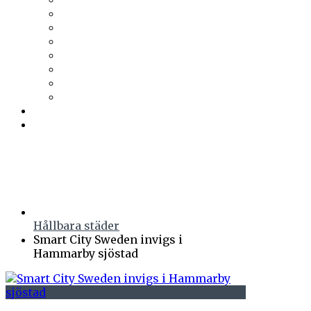
Trä & Teknik
Uponor
Uponor VVS
vuab
Wennerström Ljuskontroll
Wiklunds
Wikström VVS-Kontroll
Östberg
Prenumerera
Events
Hållbara städer
Smart City Sweden invigs i
Hammarby sjöstad