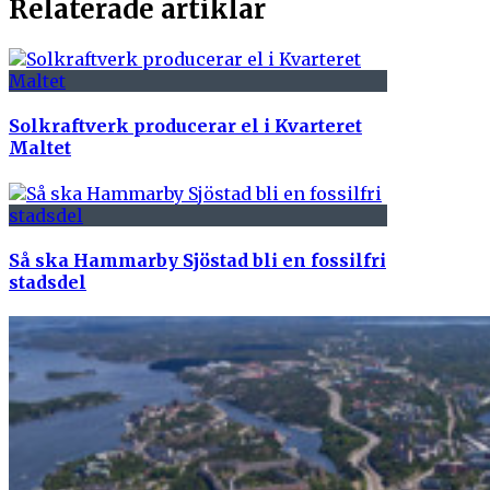
Relaterade artiklar
Solkraftverk producerar el i Kvarteret
Maltet
Så ska Hammarby Sjöstad bli en fossilfri
stadsdel