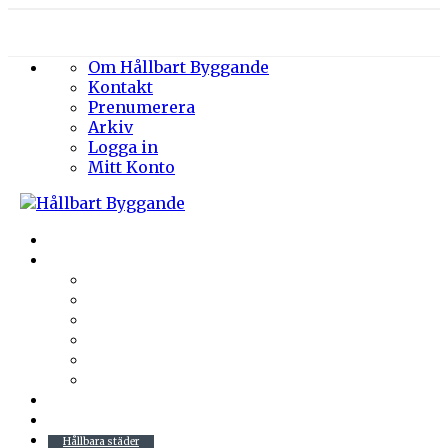
Om Hållbart Byggande
Kontakt
Prenumerera
Arkiv
Logga in
Mitt Konto
Byggprojekt
Energieffektivisering
Belysning
Klimatskal
Värme & Kyla
Ventilation
Sanitet
Vatten
Arkitektur
Byggmaterial
Hållbara städer