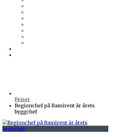
Trä & Teknik
Uponor
Uponor VVS
vuab
Wennerström Ljuskontroll
Wiklunds
Wikström VVS-Kontroll
Östberg
Prenumerera
Events
Priser
Regionchef på Ramirent är årets
byggchef