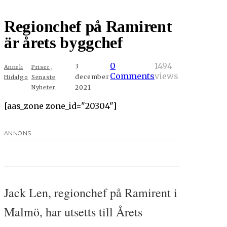
Regionchef på Ramirent
är årets byggchef
,
0
1494
3
Anneli
Priser
Comments
views
december
Hidalgo
Senaste
2021
Nyheter
[aas_zone zone_id="20304"]
ANNONS
Jack Len, regionchef på Ramirent i
Malmö, har utsetts till Årets