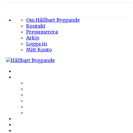
Om Hållbart Byggande
Kontakt
Prenumerera
Arkiv
Logga in
Mitt Konto
Byggprojekt
Energieffektivisering
Belysning
Klimatskal
Värme & Kyla
Ventilation
Sanitet
Vatten
Arkitektur
Byggmaterial
Hållbara städer