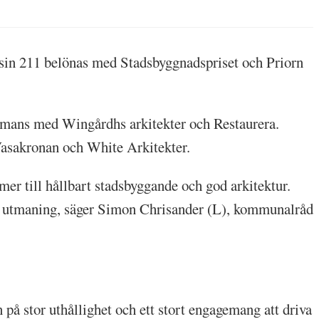
asin 211 belönas med Stadsbyggnadspriset och Priorn
ammans med Wingårdhs arkitekter och Restaurera.
 Vasakronan och White Arkitekter.
mer till hållbart stadsbyggande och god arkitektur.
rsta utmaning, säger Simon Chrisander (L), kommunalråd
å stor uthållighet och ett stort engagemang att driva