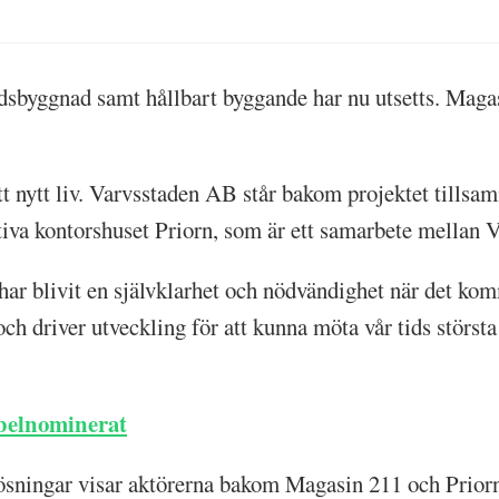
adsbyggnad samt hållbart byggande har nu utsetts. Mag
t nytt liv. Varvsstaden AB står bakom projektet tills
ktiva kontorshuset Priorn, som är ett samarbete mellan
har blivit en självklarhet och nödvändighet när det kom
 och driver utveckling för att kunna möta vår tids stö
belnominerat
sningar visar aktörerna bakom Magasin 211 och Priorn p