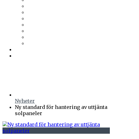
Trä & Teknik
Uponor
Uponor VVS
vuab
Wennerström Ljuskontroll
Wiklunds
Wikström VVS-Kontroll
Östberg
Prenumerera
Events
Nyheter
Ny standard för hantering av uttjänta
solpaneler