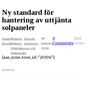
Ny standard för
hantering av uttjänta
solpaneler
,
0
2148
18
Jennie
Nyheter
Senaste
,
,
Comments
views
januari
Krook
Nyheter
Solenergi
2018
Utbildningar och
hjälpmedel
[aas_zone zone_id="20304"]
ANNONS