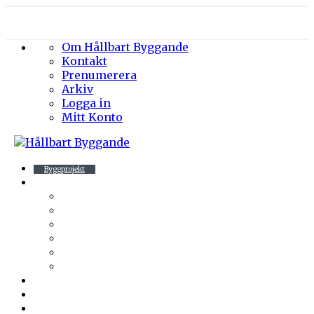
Om Hållbart Byggande
Kontakt
Prenumerera
Arkiv
Logga in
Mitt Konto
Byggprojekt
Energieffektivisering
Belysning
Klimatskal
Värme & Kyla
Ventilation
Sanitet
Vatten
Arkitektur
Byggmaterial
Hållbara städer