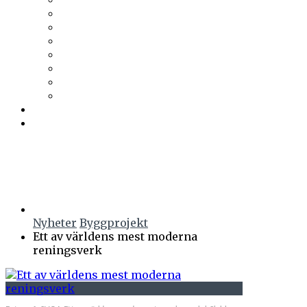
Trä & Teknik
Uponor
Uponor VVS
vuab
Wennerström Ljuskontroll
Wiklunds
Wikström VVS-Kontroll
Östberg
Prenumerera
Events
Nyheter
Byggprojekt
Ett av världens mest moderna
reningsverk