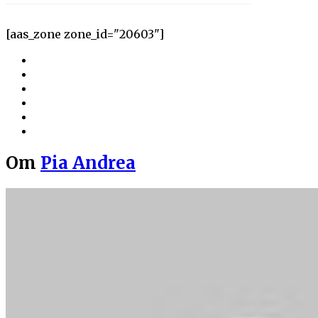
[aas_zone zone_id="20603"]
Om
Pia Andrea