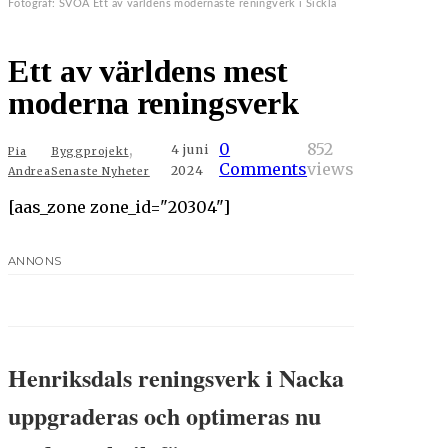
Fotograf: SVOA Ett av världens modernaste reningverk i Sickla
Ett av världens mest
moderna reningsverk
,
0
852
4 juni
Pia
Byggprojekt
Comments
views
2024
Andrea
Senaste Nyheter
[aas_zone zone_id="20304"]
ANNONS
Henriksdals reningsverk i Nacka
uppgraderas och optimeras nu