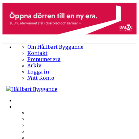
Om Hållbart Byggande
Kontakt
Prenumerera
Arkiv
Logga in
Mitt Konto
Byggprojekt
Energieffektivisering
Belysning
Klimatskal
Värme & Kyla
Ventilation
Sanitet