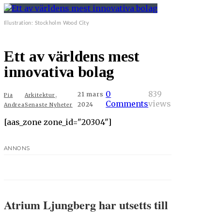
Illustration: Stockholm Wood City
Ett av världens mest
innovativa bolag
,
0
839
21 mars
Pia
Arkitektur
Comments
views
2024
Andrea
Senaste Nyheter
[aas_zone zone_id="20304"]
ANNONS
Atrium Ljungberg har utsetts till