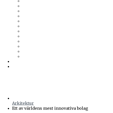
Thermia
Thermotech
Thomas Betong
Tikkurila
Trä & Teknik
Uponor
Uponor VVS
vuab
Wennerström Ljuskontroll
Wiklunds
Wikström VVS-Kontroll
Östberg
Prenumerera
Events
Arkitektur
Ett av världens mest innovativa bolag