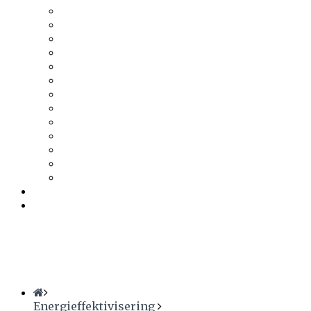
Tesab
Thermia
Thermotech
Thomas Betong
Tikkurila
Trä & Teknik
Uponor
Uponor VVS
vuab
Wennerström Ljuskontroll
Wiklunds
Wikström VVS-Kontroll
Östberg
Prenumerera
Events
Energieffektivisering