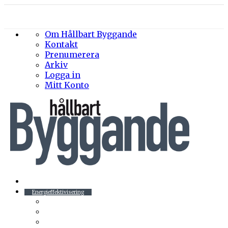
Om Hållbart Byggande
Kontakt
Prenumerera
Arkiv
Logga in
Mitt Konto
Byggprojekt
Energieffektivisering
Belysning
Klimatskal
Värme & Kyla