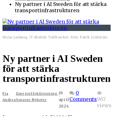
Ny partner i AI Sweden för att stärka
transportinfrastrukturen
Niclas Lamberg, IT-direktör Trafikverket. Foto: Patrik Lindström.
Ny partner i AI Sweden
för att stärka
transportinfrastrukturen
,
0
19
Pia
Energieffektivisering
Comments
967
april
Andrea
Senaste Nyheter
views
2024
[aas_zone zone_id="20304"]
ANNONS