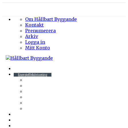
Om Hållbart Byggande
Kontakt
Prenumerera
Arkiv
Logga in
Mitt Konto
Byggprojekt
Energieffektivisering
Belysning
Klimatskal
Värme & Kyla
Ventilation
Sanitet
Vatten
Arkitektur
Byggmaterial
Hållbara städer