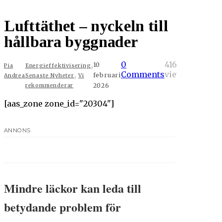
Lufttäthet – nyckeln till
hållbara byggnader
,
0
416
10
Pia
Energieffektivisering
,
Comments
views
februari
Andrea
Senaste Nyheter
Vi
2026
rekommenderar
[aas_zone zone_id="20304"]
ANNONS
Mindre läckor kan leda till
betydande problem för