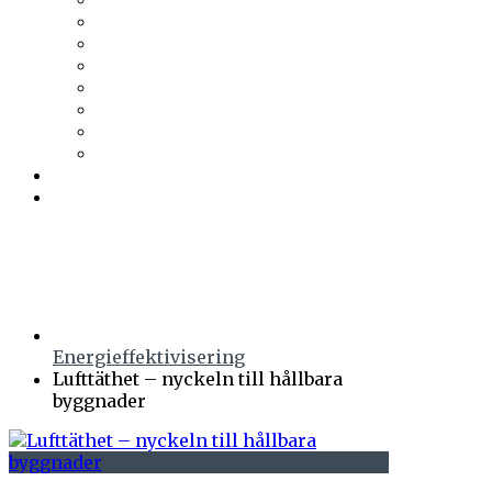
Trä & Teknik
Uponor
Uponor VVS
vuab
Wennerström Ljuskontroll
Wiklunds
Wikström VVS-Kontroll
Östberg
Prenumerera
Events
Energieffektivisering
Lufttäthet – nyckeln till hållbara
byggnader