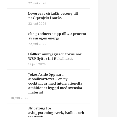
22 juni 2026
Levererar cirkulär betong till
parkprojekt i Borås
22 juni 2026
Ska producera upp till 40 procent
av sin egen energi
22 juni 2026
Hållbar ombyggnad i fokus när
WSP flyttar in i Kakelhuset
18 juni 2026
Jokes Aside öppnar i
Moodkvarteret – en ny
cocktailbar med internationella
ambitioner byggd med svenska
material
18 juni 2026
Ny betong för
avloppsreningsverk, badhus och