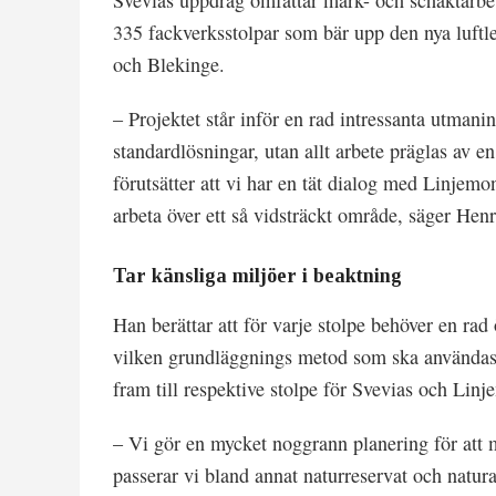
Svevias uppdrag omfattar mark- och schaktarbe
335 fackverksstolpar som bär upp den nya luft
och Blekinge.
– Projektet står inför en rad intressanta utmani
standardlösningar, utan allt arbete präglas av e
förutsätter att vi har en tät dialog med Linjemo
arbeta över ett så vidsträckt område, säger Hen
Tar känsliga miljöer i beaktning
Han berättar att för varje stolpe behöver en ra
vilken grundläggnings metod som ska användas.
fram till respektive stolpe för Svevias och Lin
– Vi gör en mycket noggrann planering för att 
passerar vi bland annat naturreservat och natura