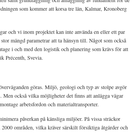
ten samt grundläggning och anläggning av fundament för de
ledningen som kommer att korsa tre län, Kalmar, Kronoberg
ngar och vi inom projektet kan inte använda en eller ett par
n stor mängd parametrar att ta hänsyn till. Något som också
ntage i och med den logistik och planering som krävs för att
rik Précenth, Svevia.
d överväganden göras. Miljö, geologi och typ av stolpe avgör
 Men också vilka möjligheter det finns att anlägga vägar
jemontage arbetsfordon och materialtransporter.
minimera påverkan på känsliga miljöer. På vissa sträckor
 2000 områden, vilka kräver särskilt försiktiga åtgärder och