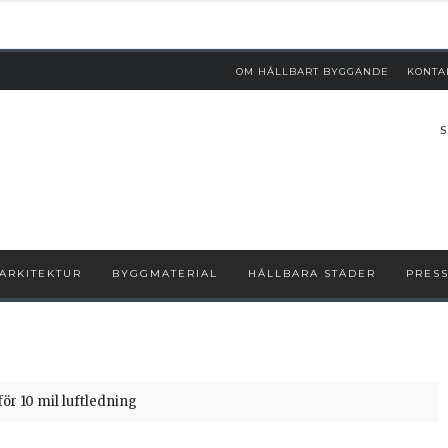
OM HÅLLBART BYGGANDE
KONTA
S
ARKITEKTUR
BYGGMATERIAL
HÅLLBARA STÄDER
PRES
ör 10 mil luftledning