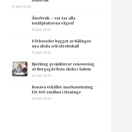
lantbruk
17 juni 2026
Återbruk – var tar alla
textilplattorna vägen?
17 juni 2026
Förbereder bygget av Bälinges
nya skola och idrottshall
17 juni 2026
Bjerking projekterar renovering
av Bergsgårdens skola i Salem
16 juni 2026
Bonava erhåller markanvisning
för 100 småhus i Haninge
16 juni 2026