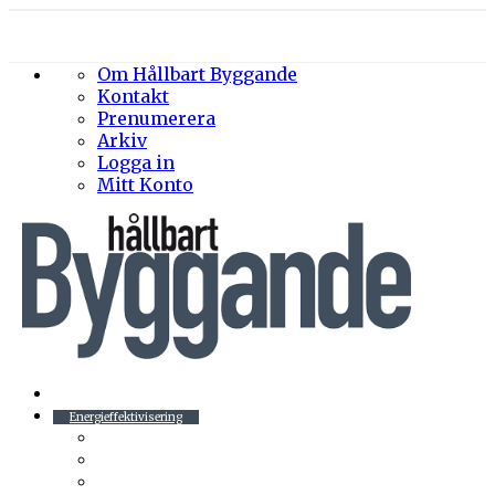
Om Hållbart Byggande
Kontakt
Prenumerera
Arkiv
Logga in
Mitt Konto
Byggprojekt
Energieffektivisering
Belysning
Klimatskal
Värme & Kyla