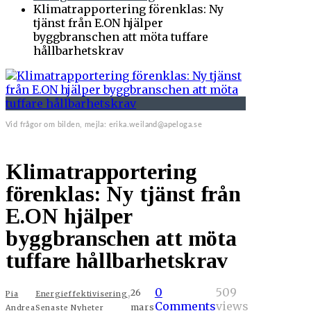
Klimatrapportering förenklas: Ny
tjänst från E.ON hjälper
byggbranschen att möta tuffare
hållbarhetskrav
Vid frågor om bilden, mejla: erika.weiland@apeloga.se
Klimatrapportering
förenklas: Ny tjänst från
E.ON hjälper
byggbranschen att möta
tuffare hållbarhetskrav
,
0
509
26
Pia
Energieffektivisering
Comments
views
mars
Andrea
Senaste Nyheter