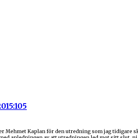
2015:105
ter Mehmet Kaplan för den utredning som jag tidigare 
d anledningen av att utredningen led mot sitt slut, ni hi