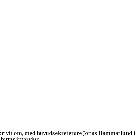
skrivit om, med huvudsekreterare Jonas Hammarlund i
ttar intervjun ...