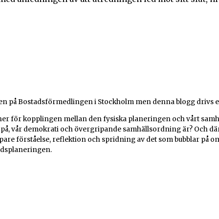
gen på Bostadsförmedlingen i Stockholm men denna blogg drivs en
r för kopplingen mellan den fysiska planeringen och vårt samhäl
på, vår demokrati och övergripande samhällsordning är? Och däref
are förståelse, reflektion och spridning av det som bubblar på om
adsplaneringen.