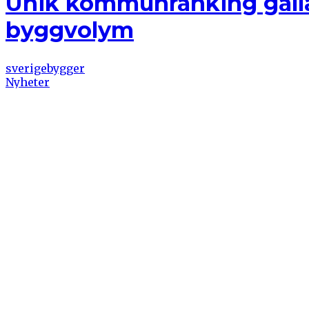
Unik kommunranking gälla
byggvolym
sverigebygger
Nyheter
tisdag, mars 22, 2016
0 Comments
Uppsala, Örebro och Nacka är kommuner som sticker ut
kommunranking som innefattar såväl byggstartad som pr
Läs mer
Senaste inläggen
Jämförelseanalys av miljöcertifierat byggande 
Över 100 nya hållbara byggprojekt till ett värde ö
Bostadsrättsföreningarnas planerade underhåll o
Här finns alla planerade och nu aktuella byggproj
Glada Hudik gemensam nämnare då Sverige Bygg