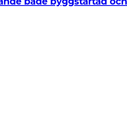
nde både byggstartad och 
 på olika sätt utöver Stockholm, Göteborg och Malmö. 
ojekteringsstartad byggvolym. Dels för allt “b2b” bygg
på projektmarknaden
ver 22 miljarder planeras
ch investeringar i färsk kartläggning
ekt i Sverige
er samarbetar med André Myhrer