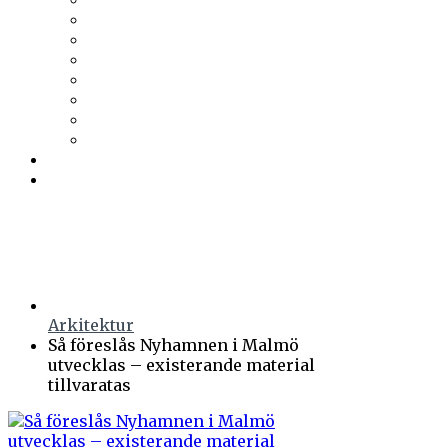
Trä & Teknik
Uponor
Uponor VVS
vuab
Wennerström Ljuskontroll
Wiklunds
Wikström VVS-Kontroll
Östberg
Prenumerera
Events
Arkitektur
Så föreslås Nyhamnen i Malmö
utvecklas – existerande material
tillvaratas