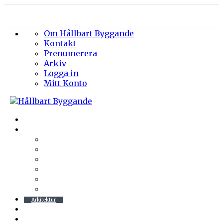
Om Hållbart Byggande
Kontakt
Prenumerera
Arkiv
Logga in
Mitt Konto
Byggprojekt
Energieffektivisering
Belysning
Klimatskal
Värme & Kyla
Ventilation
Sanitet
Vatten
Arkitektur
Byggmaterial
Hållbara städer