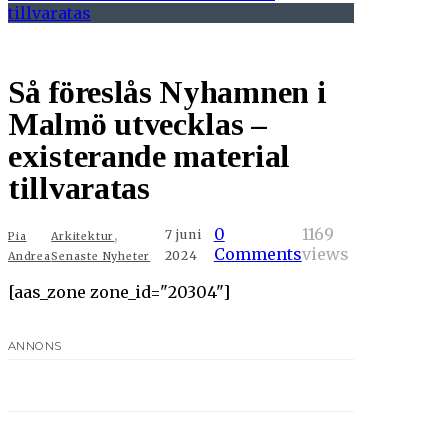
Så föreslås Nyhamnen i
Malmö utvecklas –
existerande material
tillvaratas
,
0
1169
7 juni
Pia
Arkitektur
Comments
views
2024
Andrea
Senaste Nyheter
[aas_zone zone_id="20304"]
ANNONS