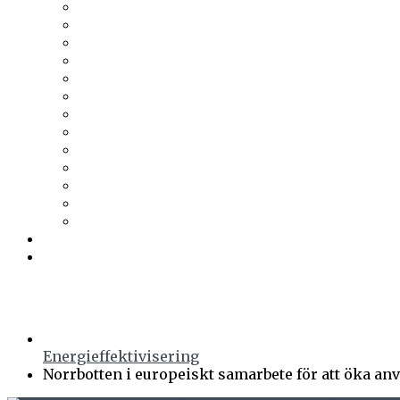
Tesab
Thermia
Thermotech
Thomas Betong
Tikkurila
Trä & Teknik
Uponor
Uponor VVS
vuab
Wennerström Ljuskontroll
Wiklunds
Wikström VVS-Kontroll
Östberg
Prenumerera
Events
Energieffektivisering
Norrbotten i europeiskt samarbete för att öka a