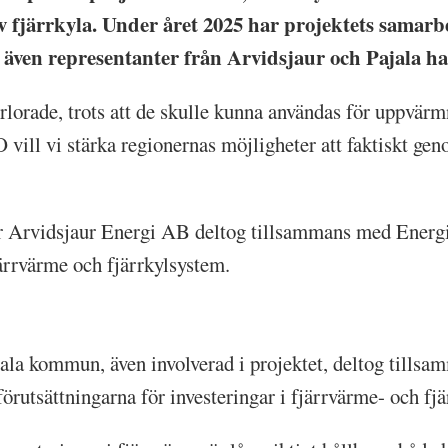
 fjärrkyla. Under året 2025 har projektets samarbe
 även representanter från Arvidsjaur och Pajala ha
lorade, trots att de skulle kunna användas för uppvärmn
 vill vi stärka regionernas möjligheter att faktiskt ge
 Arvidsjaur Energi AB deltog tillsammans med Energik
ärrvärme och fjärrkylsystem.
jala kommun, även involverad i projektet, deltog tills
örutsättningarna för investeringar i fjärrvärme- och fj