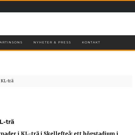
ARTINSONS
NYHETER & PRESS
KONTAKT
i KL-trä
L-trä
nader i KL-trä i Skellefteå; ett högstadium i