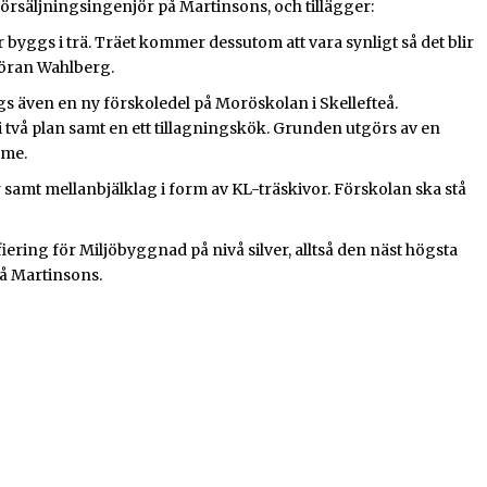
örsäljningsingenjör på Martinsons, och tillägger:
kolor byggs i trä. Träet kommer dessutom att vara synligt så det blir
Göran Wahlberg.
 även en ny förskoledel på Moröskolan i Skellefteå.
två plan samt en ett tillagningskök. Grunden utgörs av en
mme.
amt mellanbjälklag i form av KL-träskivor. Förskolan ska stå
fiering för Miljöbyggnad på nivå silver, alltså den näst högsta
å Martinsons.