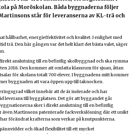
kola på Moröskolan. Båda byggnaderna följer
rtinsons står för leveranserna av KL-trä och
t hållbarhet, energieffektivitet och kvalitet. I enlighet med
 trä. Den här gången var det helt klart det bästa valet, säger
un.
irekt anslutning till en befintlig skolbyggnad och ska rymma
tarten 2018. Den kommer att omfatta klassrum för sjuan, åttan
matsalar för skolans totalt 700 elever. I byggnadens mitt kommer
mer byggnaden att vara öppen upp till taknocken.
ingsgrad vilket innebär att de är isolerade och har
d leverans till byggplatsen. Det gör att byggandet går
ggnationerna sker i direkt anslutning till en befintlig
 även Martinsons patenterade fackverkslösning där ett unikt
lar har förändrat krafterna som verkar på knutpunkterna.
ännvidder och ökad flexibilitet till ett mycket