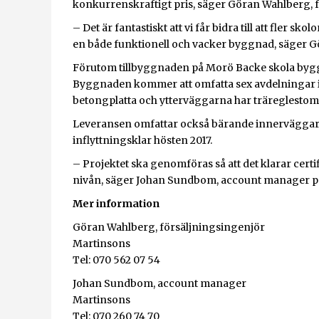
konkurrenskraftigt pris, säger Göran Wahlberg, f
– Det är fantastiskt att vi får bidra till att fler s
en både funktionell och vacker byggnad, säger 
Förutom tillbyggnaden på Morö Backe skola byggs
Byggnaden kommer att omfatta sex avdelningar i 
betongplatta och ytterväggarna har träreglesto
Leveransen omfattar också bärande innerväggar s
inflyttningsklar hösten 2017.
– Projektet ska genomföras så att det klarar certi
nivån, säger Johan Sundbom, account manager p
Mer information
Göran Wahlberg, försäljningsingenjör
Martinsons
Tel: 070 562 07 54
Johan Sundbom, account manager
Martinsons
Tel: 070 260 74 70