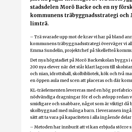
stadsdelen Morö Backe och en ny förs
kommunens träbyggnadsstrategi och Ma
limträ.
– Trä svarade upp mot de krav vi har på bland anna
kommunens träbyggnadsstrategi överväger vi alltid
Emma Sundelin, projektchef på Skellefteå komm
Det nya högstadiet på Morö Backeskolan byggs i d
200 nya elever när det står klart lagom till skols
och nian, idrottshall, skolbibliotek, kök och två 
en öppen aula med scen att placeras och där kom
KL-träelementen levereras med en hög prefabricer
nödvändiga dragningar för el och avlopp redan vi
smidigare och snabbare, något som är viktigt då by
skolbyggnad med många barn. I leveransen ingår
sätt att ta vara på kapaciteten i alla ingående de
– Metoden har innburit att vi kan erbjuda större sp