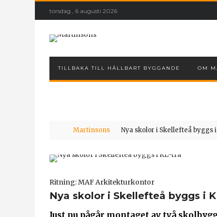
torsdag , 6 augusti 2026
TILLBAKA TILL HÅLLBART BYGGANDE
OM M
Martinsons
Nya skolor i Skellefteå byggs 
Ritning: MAF Arkitekturkontor
Nya skolor i Skellefteå byggs i K
Just nu pågår montaget av två skolbygg