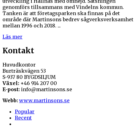
utveckling i Hällnäs med omnejd. Satsningen
genomförs tillsammans med Vindelns kommun.
Tanken är att företagsparken ska finnas på det
område där Martinsons bedrev sågverksverksamhet
mellan 1996 och 2018. ...
Läs mer
Kontakt
Huvudkontor
Burträskvägen 53
S-937 80 BYGDSILJUM
Växel:
+46 914 207 00
E-post:
info@martinsons.se
Webb:
www.martinsons.se
Popular
Recent