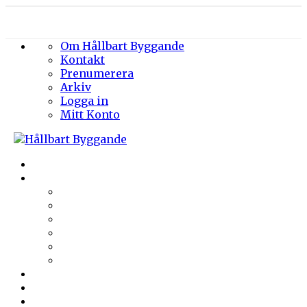
Om Hållbart Byggande
Kontakt
Prenumerera
Arkiv
Logga in
Mitt Konto
Byggprojekt
Energieffektivisering
Belysning
Klimatskal
Värme & Kyla
Ventilation
Sanitet
Vatten
Arkitektur
Byggmaterial
Hållbara städer