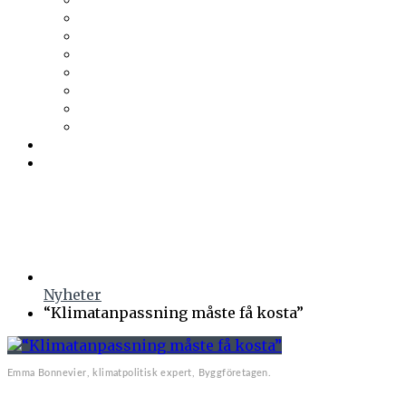
Trä & Teknik
Uponor
Uponor VVS
vuab
Wennerström Ljuskontroll
Wiklunds
Wikström VVS-Kontroll
Östberg
Prenumerera
Events
Nyheter
“Klimatanpassning måste få kosta”
Emma Bonnevier, klimatpolitisk expert, Byggföretagen.