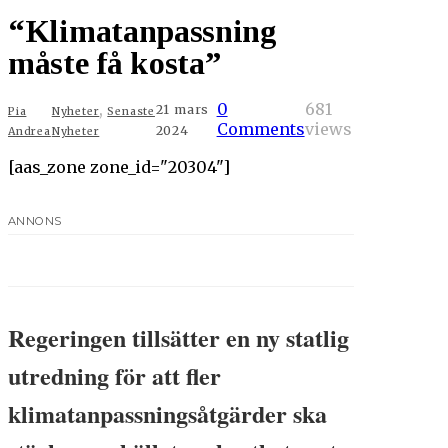
“Klimatanpassning
måste få kosta”
,
0
681
21 mars
Pia
Nyheter
Senaste
Comments
views
2024
Andrea
Nyheter
[aas_zone zone_id="20304"]
ANNONS
Regeringen tillsätter en ny statlig
utredning för att fler
klimatanpassningsåtgärder ska