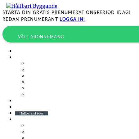
STARTA DIN GRATIS PRENUMERATIONSPERIOD IDAG!
REDAN PRENUMERANT
LOGGA IN!
VÄLJ ABONNEMANG
Byggprojekt
Energieffektivisering
Belysning
Klimatskal
Värme & Kyla
Ventilation
Sanitet
Vatten
Arkitektur
Byggmaterial
Hållbara städer
Pressrum
AirWaterGreen
AIX
Bach Arkitekter