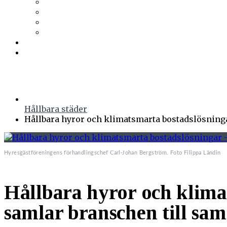
Wennerström Ljuskontroll
Wiklunds
Wikström VVS-Kontroll
Östberg
Prenumerera
Events
Hållbara städer
Hållbara hyror och klimatsmarta bostadslösning
Hyresgästföreningens förhandlingschef Carl-Johan Bergström. Foto Filippa Ländin
Hållbara hyror och klima
samlar branschen till sam