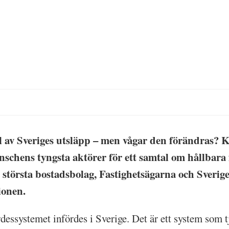
el av Sveriges utsläpp – men vågar den förändras? 
chens tyngsta aktörer för ett samtal om hållbara f
s största bostadsbolag, Fastighetsägarna och Sverig
sionen.
essystemet infördes i Sverige. Det är ett system som tj