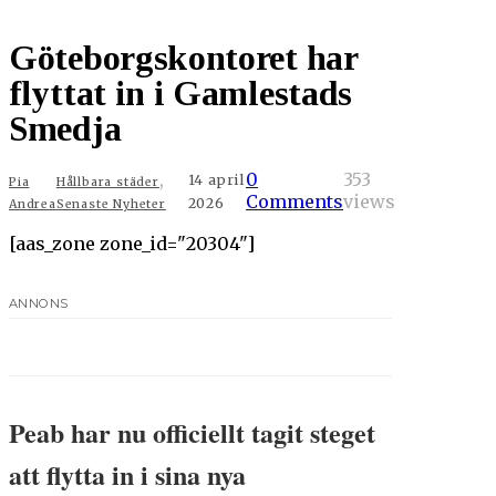
Göteborgskontoret har
flyttat in i Gamlestads
Smedja
,
0
353
14 april
Pia
Hållbara städer
Comments
views
2026
Andrea
Senaste Nyheter
[aas_zone zone_id="20304"]
ANNONS
Peab har nu officiellt tagit steget
att flytta in i sina nya