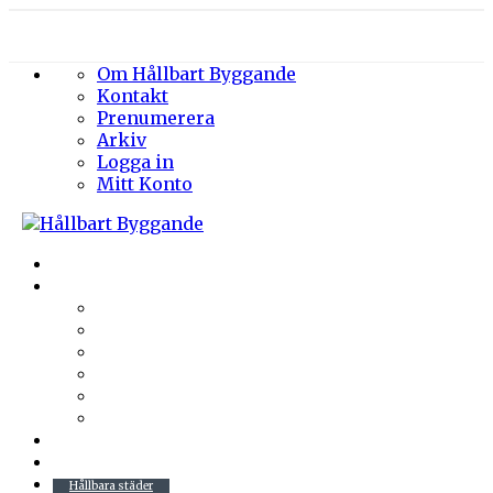
Om Hållbart Byggande
Kontakt
Prenumerera
Arkiv
Logga in
Mitt Konto
Byggprojekt
Energieffektivisering
Belysning
Klimatskal
Värme & Kyla
Ventilation
Sanitet
Vatten
Arkitektur
Byggmaterial
Hållbara städer