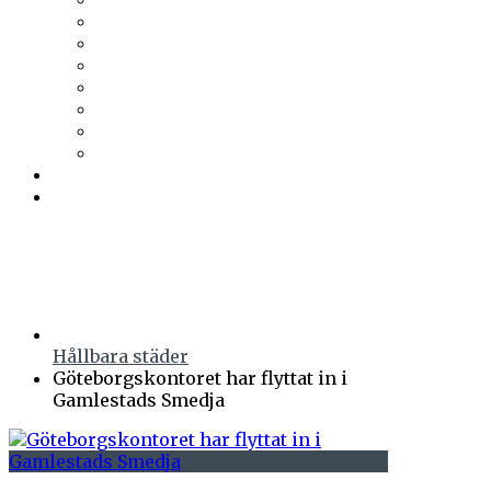
Trä & Teknik
Uponor
Uponor VVS
vuab
Wennerström Ljuskontroll
Wiklunds
Wikström VVS-Kontroll
Östberg
Prenumerera
Events
Hållbara städer
Göteborgskontoret har flyttat in i
Gamlestads Smedja