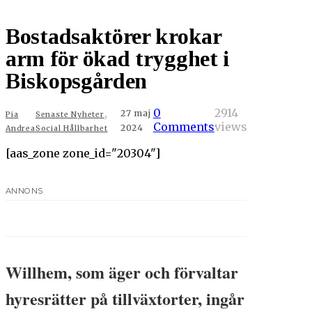
Bostadsaktörer krokar
arm för ökad trygghet i
Biskopsgården
,
0
2914
27 maj
Pia
Senaste Nyheter
Comments
views
2024
Andrea
Social Hållbarhet
[aas_zone zone_id="20304"]
ANNONS
Willhem, som äger och förvaltar
hyresrätter på tillväxtorter, ingår