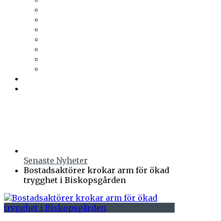
Trä & Teknik
Uponor
Uponor VVS
vuab
Wennerström Ljuskontroll
Wiklunds
Wikström VVS-Kontroll
Östberg
Prenumerera
Events
Senaste Nyheter
Bostadsaktörer krokar arm för ökad
trygghet i Biskopsgården