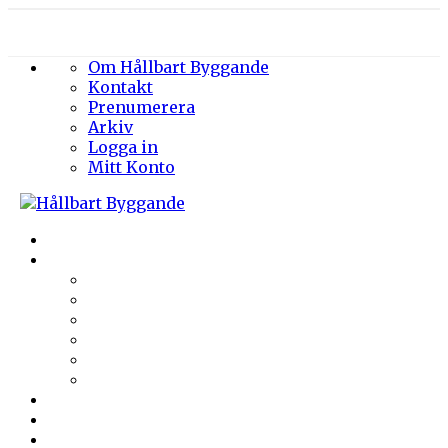
Om Hållbart Byggande
Kontakt
Prenumerera
Arkiv
Logga in
Mitt Konto
Byggprojekt
Energieffektivisering
Belysning
Klimatskal
Värme & Kyla
Ventilation
Sanitet
Vatten
Arkitektur
Byggmaterial
Hållbara städer