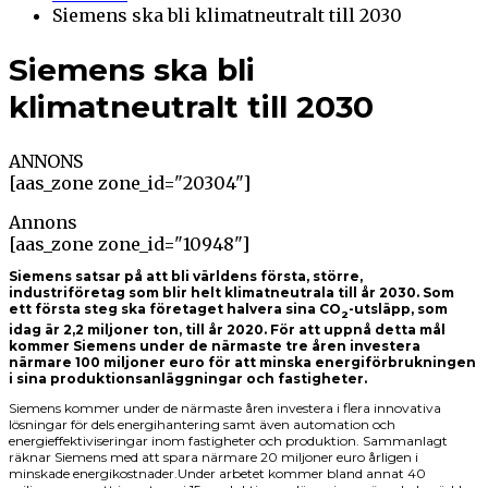
Siemens ska bli klimatneutralt till 2030
Siemens ska bli
klimatneutralt till 2030
ANNONS
[aas_zone zone_id="20304"]
Annons
[aas_zone zone_id="10948"]
Siemens satsar på att bli världens första, större,
industriföretag som blir helt klimatneutrala till år 2030. Som
ett första steg ska företaget halvera sina CO
-utsläpp, som
2
idag är 2,2 miljoner ton, till år 2020. För att uppnå detta mål
kommer Siemens under de närmaste tre åren investera
närmare 100 miljoner euro för att minska energiförbrukningen
i sina produktionsanläggningar och fastigheter.
Siemens kommer under de närmaste åren investera i flera innovativa
lösningar för dels energihantering samt även automation och
energieffektiviseringar inom fastigheter och produktion. Sammanlagt
räknar Siemens med att spara närmare 20 miljoner euro årligen i
minskade energikostnader.Under arbetet kommer bland annat 40