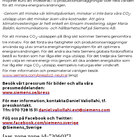
miljoner euro att investeras i 15 produktionsanläggningar över hela världen
för att minska energianvändningen.
-Genom att minska vår klimatpåverkan, minskar vi inte bara våra CO
-
2
utsläpp utan det minskar även våra kostnader. Att göra
klimatinvesteringar är helt enkelt en lönsam investering, säger Maria
Baldin, kommunikations- och hållbarhetschef på Siemens AB.
För att minska CO
-utsläppen på lång sikt kommer Siemens genomföra
2
tre initiativ. För det första ska fastigheter och produktionsanläggningar
använda sig utav smarta energihanteringssystem för att optimera
energianvändningen. För det andra ska hela Siemens globala fordonsflotta
bestå av fordon som har låga eller inga utsläpp. För det tredje ska Siemens
även välja en renare energi-mix genom att öka andelen energikällor som
har låg eller inga CO
-utsläpp, exempelvis naturgas eller vindkraft.
2
För mer information och pressmaterial vänligen besök
www.siemens.com/press/co2-neutral
[eng]
Besök vårt pressrum för bilder och alla våra
pressmeddelanden:
www.siemens.se/press
För mer information, kontakta:
Daniel Valiollahi, tf.
presskontakt.
Tfn: 070 728 15 31
daniel.valiollahi.ext@siemens.com
Följ oss på Facebook och Twitter:
www.facebook.com/siemens.sverige
@Siemens_Sverige
[aas_zone zone_id="20603"]