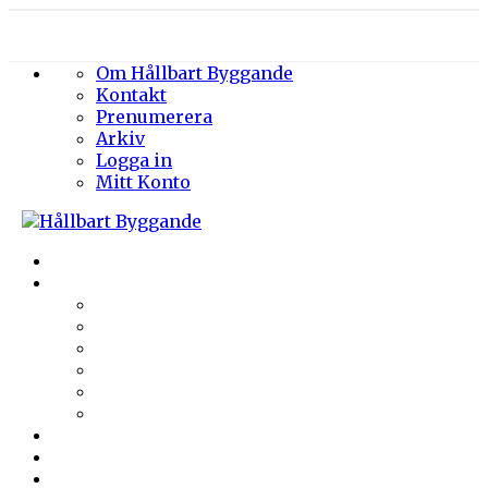
Om Hållbart Byggande
Kontakt
Prenumerera
Arkiv
Logga in
Mitt Konto
Byggprojekt
Energieffektivisering
Belysning
Klimatskal
Värme & Kyla
Ventilation
Sanitet
Vatten
Arkitektur
Byggmaterial
Hållbara städer