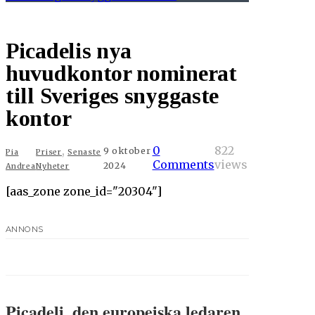
Picadelis nya
huvudkontor nominerat
till Sveriges snyggaste
kontor
,
0
822
9 oktober
Pia
Priser
Senaste
Comments
views
2024
Andrea
Nyheter
[aas_zone zone_id="20304"]
ANNONS
Picadeli, den europeiska ledaren