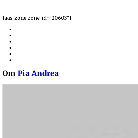
[aas_zone zone_id="20603"]
Om
Pia Andrea