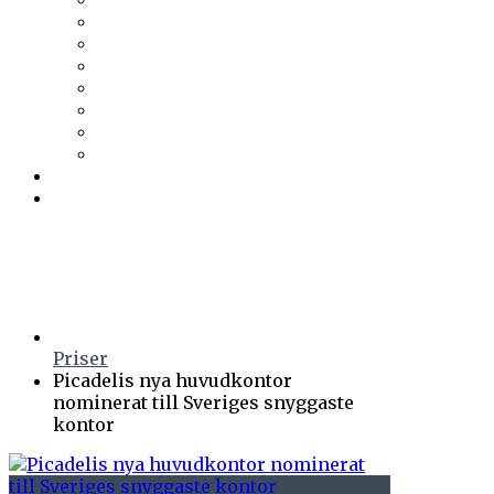
Trä & Teknik
Uponor
Uponor VVS
vuab
Wennerström Ljuskontroll
Wiklunds
Wikström VVS-Kontroll
Östberg
Prenumerera
Events
Priser
Picadelis nya huvudkontor
nominerat till Sveriges snyggaste
kontor