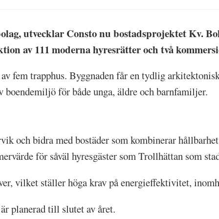
ag, utvecklar Consto nu bostadsprojektet Kv. Bollt
tion av 111 moderna hyresrätter och två kommersiel
av fem trapphus. Byggnaden får en tydlig arkitektonisk 
ktiv boendemiljö för både unga, äldre och barnfamiljer.
Vårvik och bidra med bostäder som kombinerar hållbarhet
mervärde för såväl hyresgäster som Trollhättan som st
ver, vilket ställer höga krav på energieffektivitet, inom
r planerad till slutet av året.