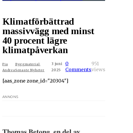
Klimatförbättrad
massivvägg med minst
40 procent lägre
klimatpåverkan
,
0
951
3 juni
Pia
Byggmaterial
Comments
views
2025
Andrea
Senaste Nyheter
[aas_zone zone_id="20304"]
ANNONS
Thomas Betong, en del av