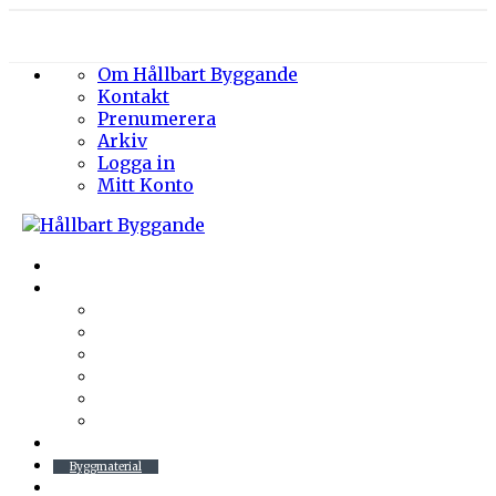
Om Hållbart Byggande
Kontakt
Prenumerera
Arkiv
Logga in
Mitt Konto
Byggprojekt
Energieffektivisering
Belysning
Klimatskal
Värme & Kyla
Ventilation
Sanitet
Vatten
Arkitektur
Byggmaterial
Hållbara städer