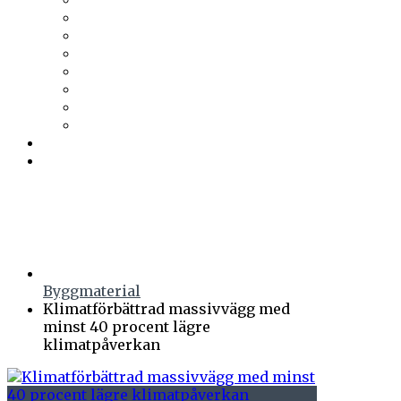
Trä & Teknik
Uponor
Uponor VVS
vuab
Wennerström Ljuskontroll
Wiklunds
Wikström VVS-Kontroll
Östberg
Prenumerera
Events
Byggmaterial
Klimatförbättrad massivvägg med
minst 40 procent lägre
klimatpåverkan