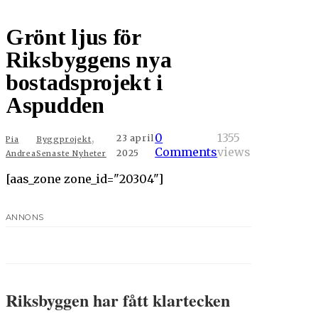
Grönt ljus för
Riksbyggens nya
bostadsprojekt i
Aspudden
,
0
1355
23 april
Pia
Byggprojekt
Comments
views
2025
Andrea
Senaste Nyheter
[aas_zone zone_id="20304"]
ANNONS
Riksbyggen har fått klartecken