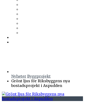
Trä & Teknik
Uponor
Uponor VVS
vuab
Wennerström Ljuskontroll
Wiklunds
Wikström VVS-Kontroll
Östberg
Prenumerera
Events
Nyheter
Byggprojekt
Grönt ljus för Riksbyggens nya
bostadsprojekt i Aspudden