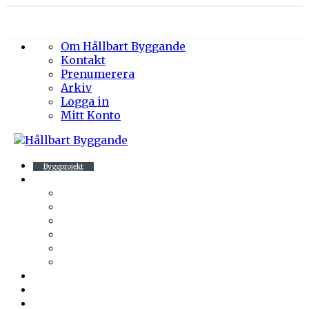
Om Hållbart Byggande
Kontakt
Prenumerera
Arkiv
Logga in
Mitt Konto
Byggprojekt
Energieffektivisering
Belysning
Klimatskal
Värme & Kyla
Ventilation
Sanitet
Vatten
Arkitektur
Byggmaterial
Hållbara städer