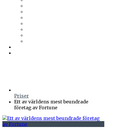
Trä & Teknik
Uponor
Uponor VVS
vuab
Wennerström Ljuskontroll
Wiklunds
Wikström VVS-Kontroll
Östberg
Prenumerera
Events
Priser
Ett av världens mest beundrade
företag av Fortune