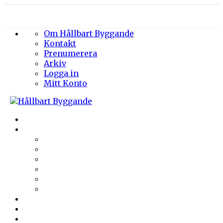
Om Hållbart Byggande
Kontakt
Prenumerera
Arkiv
Logga in
Mitt Konto
Byggprojekt
Energieffektivisering
Belysning
Klimatskal
Värme & Kyla
Ventilation
Sanitet
Vatten
Arkitektur
Byggmaterial
Hållbara städer