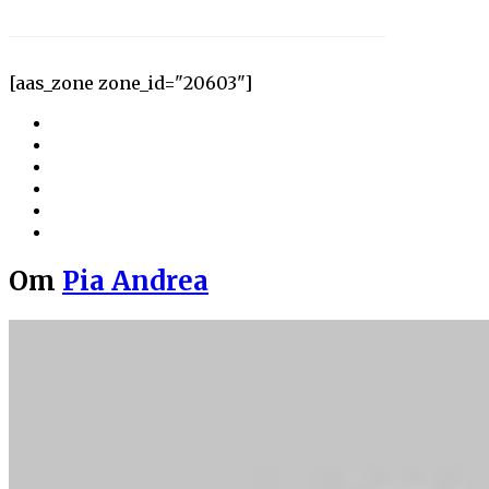
[aas_zone zone_id="20603"]
Om
Pia Andrea