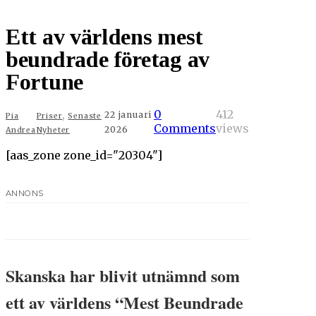
Ett av världens mest
beundrade företag av
Fortune
,
0
412
22 januari
Pia
Priser
Senaste
Comments
views
2026
Andrea
Nyheter
[aas_zone zone_id="20304"]
ANNONS
Skanska har blivit utnämnd som
ett av världens “Mest Beundrade