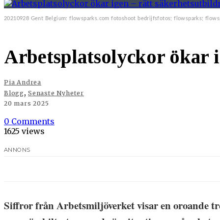
20210928 Gent Belgium: flowsparks.com fotoshoot bedrijfsfotos; flowsparks; flo
Arbetsplatsolyckor ökar i
Pia Andrea
,
Blogg
Senaste Nyheter
20 mars 2025
0 Comments
1625 views
ANNONS
Siffror från Arbetsmiljöverket visar en oroande tr