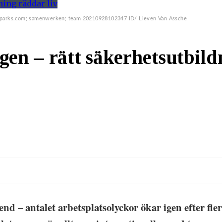
wsparks.com; samenwerken; team 20210928102347 ID/ Lieven Van Assche
gen – rätt säkerhetsutbild
end – antalet arbetsplatsolyckor ökar igen efter fle