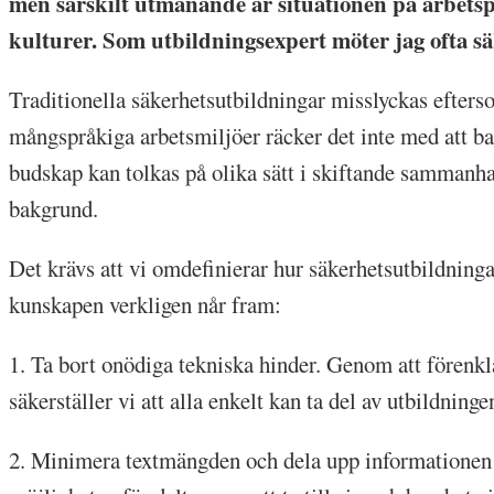
men särskilt utmanande är situationen på arbetsp
kulturer. Som utbildningsexpert möter jag ofta s
Traditionella säkerhetsutbildningar misslyckas efterso
mångspråkiga arbetsmiljöer räcker det inte med att bar
budskap kan tolkas på olika sätt i skiftande sammanhan
bakgrund.
Det krävs att vi omdefinierar hur säkerhetsutbildningar
kunskapen verkligen når fram:
1. Ta bort onödiga tekniska hinder. Genom att förenk
säkerställer vi att alla enkelt kan ta del av utbildninge
2. Minimera textmängden och dela upp informationen i