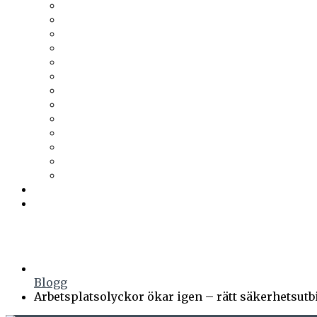
Tesab
Thermia
Thermotech
Thomas Betong
Tikkurila
Trä & Teknik
Uponor
Uponor VVS
vuab
Wennerström Ljuskontroll
Wiklunds
Wikström VVS-Kontroll
Östberg
Prenumerera
Events
Blogg
Arbetsplatsolyckor ökar igen – rätt säkerhetsutb