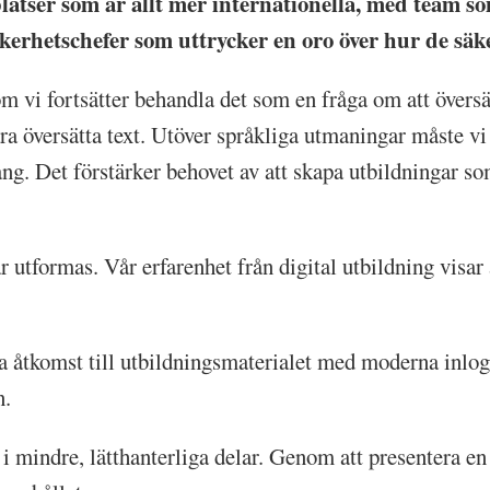
latser som är allt mer internationella, med team s
äkerhetschefer som uttrycker en oro över hur de sä
m vi fortsätter behandla det som en fråga om att översä
a översätta text. Utöver språkliga utmaningar måste vi 
g. Det förstärker behovet av att skapa utbildningar som
 utformas. Vår erfarenhet från digital utbildning visar a
la åtkomst till utbildningsmaterialet med moderna inlo
n.
 mindre, lätthanterliga delar. Genom att presentera e