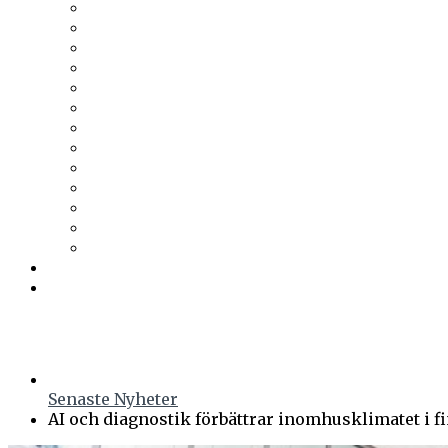
Tesab
Thermia
Thermotech
Thomas Betong
Tikkurila
Trä & Teknik
Uponor
Uponor VVS
vuab
Wennerström Ljuskontroll
Wiklunds
Wikström VVS-Kontroll
Östberg
Prenumerera
Events
Senaste Nyheter
AI och diagnostik förbättrar inomhusklimatet i f